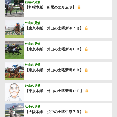
新居の見解
【札幌本紙・新居のエルムＳ】
外山の見解
【東京本紙・外山の土曜新潟７Ｒ】
外山の見解
【東京本紙・外山の土曜新潟６Ｒ】
外山の見解
【東京本紙・外山の土曜新潟８Ｒ】
外山の見解
【東京本紙・外山の土曜新潟12Ｒ】
弘中の見解
【大阪本紙・弘中の土曜中京７Ｒ】