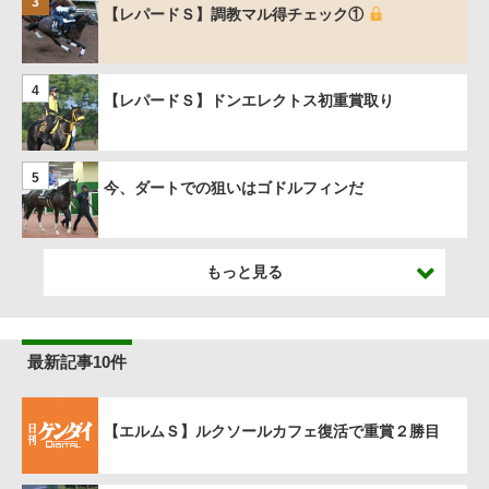
3
【レパードＳ】調教マル得チェック①
4
【レパードＳ】ドンエレクトス初重賞取り
5
今、ダートでの狙いはゴドルフィンだ
もっと見る
最新記事10件
【エルムＳ】ルクソールカフェ復活で重賞２勝目