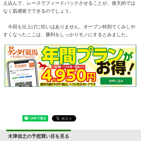
え込んで、レースでフィードバックさせることが、後天的では
なく肌感覚でできるのでしょう。
今回も仕上げに狂いはありません。オープン特別でくみしや
すくなったここは、勝利をしっかりモノにするとみました。
木津信之の予想買い目を見る