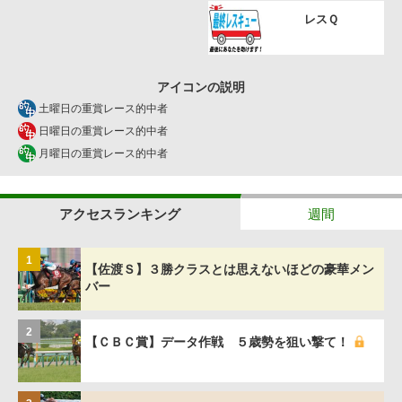
レスＱ
アイコンの説明
土曜日の重賞レース的中者
日曜日の重賞レース的中者
月曜日の重賞レース的中者
アクセスランキング
週間
1
【佐渡Ｓ】３勝クラスとは思えないほどの豪華メン
バー
2
【ＣＢＣ賞】データ作戦 ５歳勢を狙い撃て！