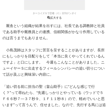
ターコイズＳで②着（Ｃ）日刊ゲンダイ
拡大する
厩舎という組織が結果を出すには、社長である調教師と社員
である助手や厩務員との連携、信頼関係がかなり作用している
のは言うまでもありません。
小島茂師はスタッフに苦言を呈することがありますが、長所
にもしっかりを目配りをして「本当に良くやってくれているん
ですよ」と口にします。 今週もこんなことがありました。ニ
ューイヤーＳに出走するフィールシンパシーの追い切りについ
て話が及ぶと興味深い内容に。
「追い切る前に担当の聖（畠山助手）に“どんな感じで行
く？”って尋ねたら、“先週しっかりとやっている（ウッドで５
Ｆ６６秒７―３７秒９、１Ｆ１１秒８）ので、軽めでいいと思
います”って言うんで、任せました。なので、先行する馬には追