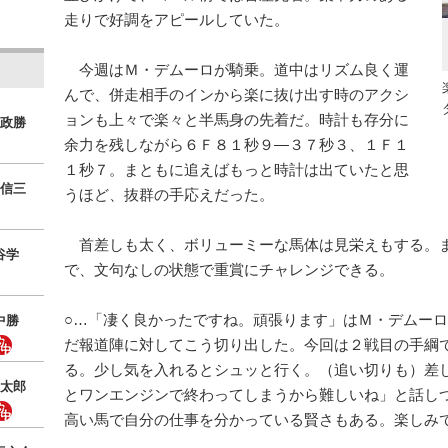
走りで好調をアピールしていた。
今週はＭ・デムーロが騎乗。道中はリズム良く運
んで、併走相手のインから楽に抜け出す時のアクシ
ョンも上々で楽々と半馬身の先着だ。時計も存分に
政勝
余力を残しながら６Ｆ８１秒９―３７秒３、１Ｆ１
１秒７。まともに追えばもっと時計は出ていたと思
信三
うほど、抜群の手応えだった。
首差しも太く、ボリューミーな馬体は見栄えもする。
谷学
で、文句なしの状態で重賞にチャレンジできる。
○…「凄く良かったですね。頑張ります」はＭ・デムー
中勝
だ報道陣に対してこう切り出した。今回は２戦目の手綱
る。少し気を入れるとシュッと行く。（追い切りも）差
太郎
とワンエンジンで終わってしまうから難しいね」と話し
高い馬で自分の仕事を分かっている賢さもある。楽しみ