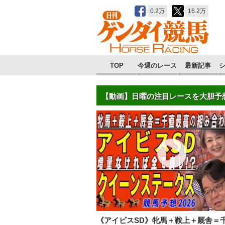
0.2万
16.2万
TOP
今週のレース
最新記事
【動画】日曜の注目レースを大胆予
《アイビスSD》牝馬＋鞍上＋厩舎＝