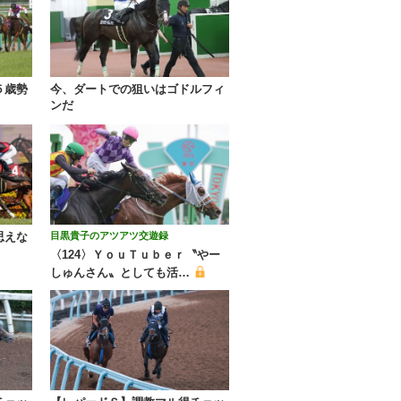
５歳勢
今、ダートでの狙いはゴドルフィ
ンだ
思えな
目黒貴子のアツアツ交遊録
〈124〉ＹｏｕＴｕｂｅｒ〝やー
しゅんさん〟としても活…