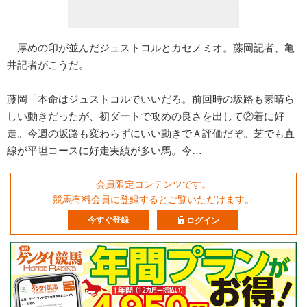
厚めの印が並んだジュストコルとカセノミオ。藤岡記者、亀
井記者がこうだ。
藤岡「本命はジュストコルでいいだろ。前回時の坂路も素晴ら
しい動きだったが、初ダートで攻めの良さを出して②着に好
走。今週の坂路も変わらずにいい動きでＡ評価だぞ。芝でも直
線が平坦コースに好走実績が多い馬。今…
会員限定コンテンツです。
競馬有料会員に登録するとご覧いただけます。
今すぐ登録
ログイン