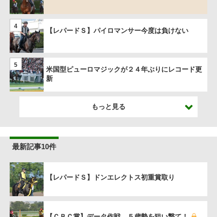
4
【レパードＳ】パイロマンサー今度は負けない
5
米国型ピューロマジックが２４年ぶりにレコード更
新
もっと見る
最新記事10件
【レパードＳ】ドンエレクトス初重賞取り
【ＣＢＣ賞】データ作戦 ５歳勢を狙い撃て！