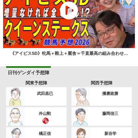
《アイビスSD》牝馬＋鞍上＋厩舎＝千直最高の組み合わせ…
日刊ゲンダイ予想陣
関東予想陣
関西予想陣
武田昌已
播磨政勝
外山勲
藤岡信三
橘正信
新谷学