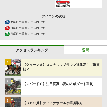
アイコンの説明
土曜日の重賞レース的中者
日曜日の重賞レース的中者
月曜日の重賞レース的中者
アクセスランキング
週間
1
【クイーンＳ】ココナッツブラウン進化示して重賞
初Ｖ
2
【レパードＳ】注目度高い夏の３歳ダート重賞
3
【ＣＢＣ賞】ディアナザール初重賞取り