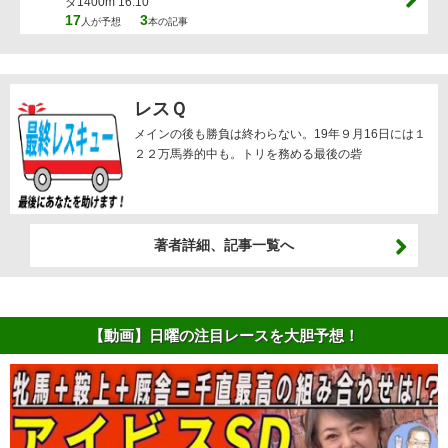
ダ1400m 16:10
17
3
人が予想
本の記事
レスＱ
メインの後も勝負は終わらない。19年９月16日には１
２２万馬券的中も。トリを務める最後の砦
著者詳細、記事一覧へ
【動画】日曜の注目レースを大胆予想！