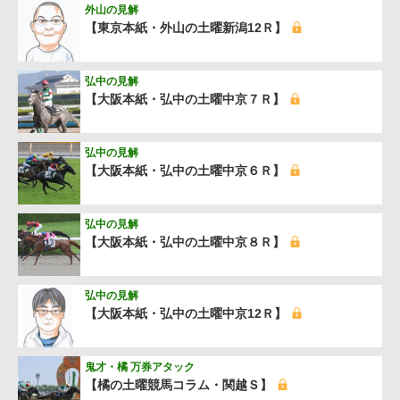
外山の見解
【東京本紙・外山の土曜新潟12Ｒ】
弘中の見解
【大阪本紙・弘中の土曜中京７Ｒ】
弘中の見解
【大阪本紙・弘中の土曜中京６Ｒ】
弘中の見解
【大阪本紙・弘中の土曜中京８Ｒ】
弘中の見解
【大阪本紙・弘中の土曜中京12Ｒ】
鬼才・橘 万券アタック
【橘の土曜競馬コラム・関越Ｓ】