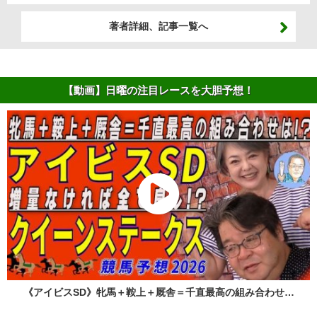
著者詳細、記事一覧へ
【動画】日曜の注目レースを大胆予想！
《アイビスSD》牝馬＋鞍上＋厩舎＝千直最高の組み合わせ…