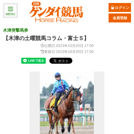
ログイン
MENU
会員登録
木津突撃馬券
【木津の土曜競馬コラム・富士Ｓ】
公開日:2023年10月20日 17:00
更新日:2023年10月20日 17:00