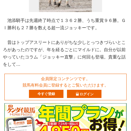
池添騎手は先週終了時点で１３６２勝、うち重賞９６勝。Ｇ
Ⅰ勝利も２７勝を数える超一流ジョッキーです。
昔はトップアスリートにありがちな少しとっつきづらいとこ
ろがあったのですが、年を経るごとにマイルドに。自分が以前
やっていたコラム「ジョッキー直撃」に何回も登場。貴重な話
をして…
会員限定コンテンツです。
競馬有料会員に登録するとご覧いただけます。
今すぐ登録
ログイン