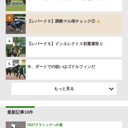
3
【レパードＳ】調教マル得チェック①
4
【レパードＳ】ドンエレクトス初重賞取り
5
今、ダートでの狙いはゴドルフィンだ
もっと見る
最新記事10件
2027クラシックへの道