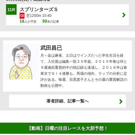
スプリンターズＳ
11R
GI
芝1200m 15:40
16
30
人が予想
本の記事
武田昌已
月～金は麻雀、土日はウインズだった学生生活を経
て、入社後は編集一筋２５年超。２０１５年春は何と
９週連続重賞的中の快記録も達成し、２０１６年は春
東京でＧⅠ４連勝も。馬場の傾向、ラップの分析に定
評がある。毎週、目黒貴子さんとその週の重賞解説の
動画も公開中。
著者詳細、記事一覧へ
【動画】日曜の注目レースを大胆予想！