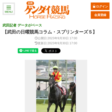
ログイン
MENU
会員登録
武田記者 データがベース
【武田の日曜競馬コラム・スプリンターズＳ】
公開日:2023年9月30日 17:00
更新日:2023年9月30日 17:00