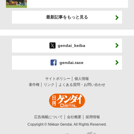
最新記事をもっと見る
gendai_keiba
gendai.race
サイトポリシー
個人情報
著作権
リンク
よくある質問・お問い合わせ
広告掲載について
会社概要
採用情報
Copyright © Nikkan Gendai. All Rights Reserved.