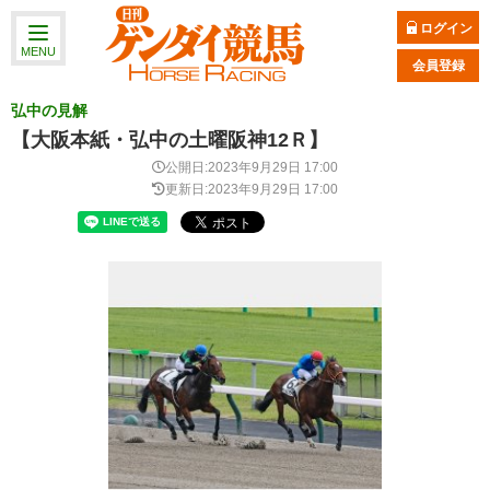
ログイン
MENU
会員登録
弘中の見解
【大阪本紙・弘中の土曜阪神12Ｒ】
公開日:2023年9月29日 17:00
更新日:2023年9月29日 17:00