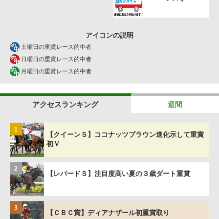
アイコンの説明
土曜日の重賞レース的中者
日曜日の重賞レース的中者
月曜日の重賞レース的中者
アクセスランキング
週間
1
【クイーンＳ】ココナッツブラウン進化示して重賞
初Ｖ
2
【レパードＳ】注目度高い夏の３歳ダート重賞
3
【ＣＢＣ賞】ディアナザール初重賞取り