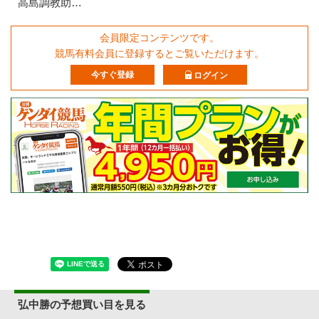
高島調教助…
会員限定コンテンツです。
競馬有料会員に登録するとご覧いただけます。
今すぐ登録
ログイン
弘中勝の予想買い目を見る