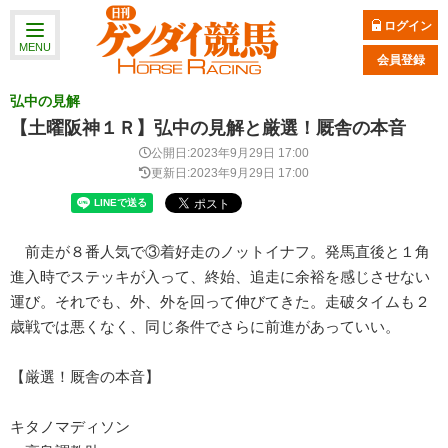
ログイン
MENU
会員登録
弘中の見解
【土曜阪神１Ｒ】弘中の見解と厳選！厩舎の本音
公開日:2023年9月29日 17:00
更新日:2023年9月29日 17:00
前走が８番人気で③着好走のノットイナフ。発馬直後と１角
進入時でステッキが入って、終始、追走に余裕を感じさせない
運び。それでも、外、外を回って伸びてきた。走破タイムも２
歳戦では悪くなく、同じ条件でさらに前進があっていい。
【厳選！厩舎の本音】
キタノマディソン