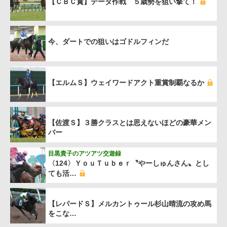
【ＣＢＣ賞】データ作戦 ５歳勢を狙い撃て！
今、ダートでの狙いはゴドルフィンだ
【エルムＳ】ウェイワードアクト重賞制覇なるか
【佐渡Ｓ】３勝クラスとは思えないほどの豪華メン
バー
目黒貴子のアツアツ交遊録
〈124〉ＹｏｕＴｕｂｅｒ〝やーしゅんさん〟とし
ても活…
【レパードＳ】メルカントゥール杉山晴流の攻め馬
をこな…