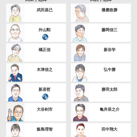
武田昌已
播磨政勝
外山勲
藤岡信三
橘正信
新谷学
木津信之
弘中勝
新居哲
勝羽太郎
大谷剣市
亀井辰之介
飯島理智
田中翔大