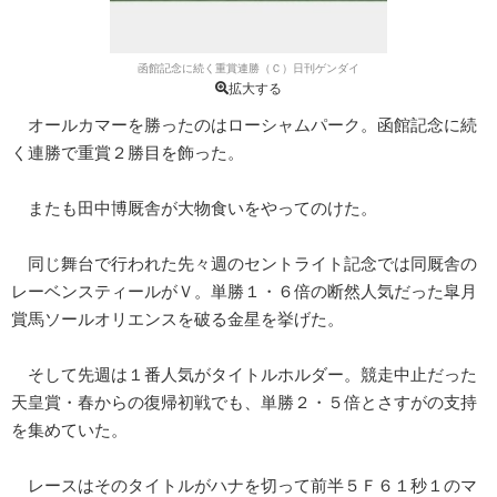
函館記念に続く重賞連勝（Ｃ）日刊ゲンダイ
拡大する
オールカマーを勝ったのはローシャムパーク。函館記念に続
く連勝で重賞２勝目を飾った。
またも田中博厩舎が大物食いをやってのけた。
同じ舞台で行われた先々週のセントライト記念では同厩舎の
レーベンスティールがＶ。単勝１・６倍の断然人気だった皐月
賞馬ソールオリエンスを破る金星を挙げた。
そして先週は１番人気がタイトルホルダー。競走中止だった
天皇賞・春からの復帰初戦でも、単勝２・５倍とさすがの支持
を集めていた。
レースはそのタイトルがハナを切って前半５Ｆ６１秒１のマ