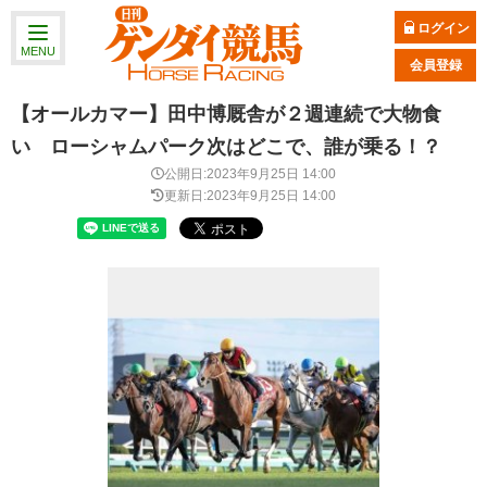
ログイン
MENU
会員登録
【オールカマー】田中博厩舎が２週連続で大物食
い ローシャムパーク次はどこで、誰が乗る！？
公開日:2023年9月25日 14:00
更新日:2023年9月25日 14:00