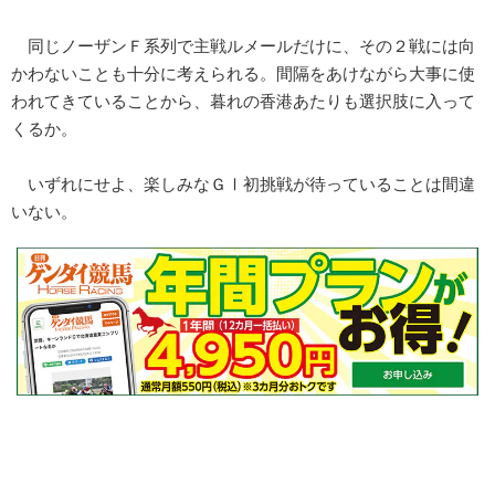
同じノーザンＦ系列で主戦ルメールだけに、その２戦には向
かわないことも十分に考えられる。間隔をあけながら大事に使
われてきていることから、暮れの香港あたりも選択肢に入って
くるか。
いずれにせよ、楽しみなＧⅠ初挑戦が待っていることは間違
いない。