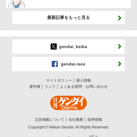
最新記事をもっと見る
gendai_keiba
gendai.race
サイトポリシー
個人情報
著作権
リンク
よくある質問・お問い合わせ
広告掲載について
会社概要
採用情報
Copyright © Nikkan Gendai. All Rights Reserved.