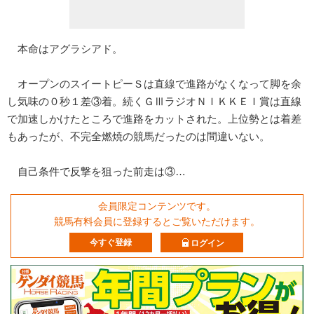
本命はアグラシアド。
オープンのスイートピーＳは直線で進路がなくなって脚を余
し気味の０秒１差③着。続くＧⅢラジオＮＩＫＫＥＩ賞は直線
で加速しかけたところで進路をカットされた。上位勢とは着差
もあったが、不完全燃焼の競馬だったのは間違いない。
自己条件で反撃を狙った前走は③…
会員限定コンテンツです。
競馬有料会員に登録するとご覧いただけます。
今すぐ登録
ログイン