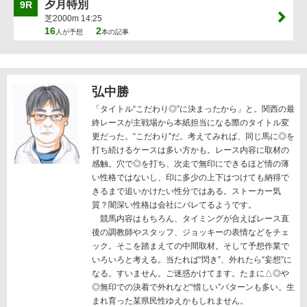
夕月特別
9R
芝2000m 14:25
16
2
人が予想
本の記事
弘中勝
「タイトル“こだわり◎”に決まったから」と。関西の最
終レースが主戦場から本紙担当になる際のタイトル変
更だった。“こだわり”だ。考えてみれば、同じ馬に◎を
打ち続けるケースは多い方かも。レース内容に取材の
感触。穴で◎を打ち、次走で無印にできるほど情の薄
い性格ではないし、印に多少の上下はつけても納得で
きるまで追いかけたい性分ではある。ストーカー気
質？闇深い性格は会社にバレてるようです。
競馬内容はもちろん、タイミングが合えばレース直
後の調教師やスタッフ、ジョッキーの表情などをチェ
ック。そこを踏まえての中間取材。そして予想作業で
いろいろと考える。当たれば“閃き”、外れたら“妄想”に
なる。すいません。ご迷惑かけてます。たまに△◎や
◎無印での決着で外れなど“惜しい”パターンも多い。生
まれ育った某県民性ゆえかもしれません。