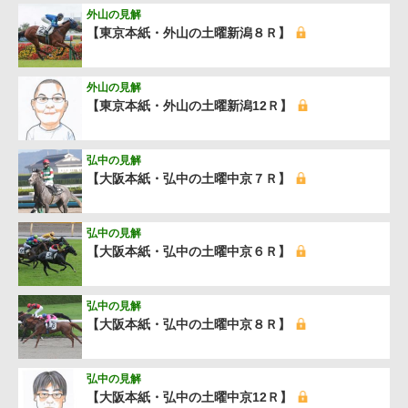
外山の見解
【東京本紙・外山の土曜新潟８Ｒ】
外山の見解
【東京本紙・外山の土曜新潟12Ｒ】
弘中の見解
【大阪本紙・弘中の土曜中京７Ｒ】
弘中の見解
【大阪本紙・弘中の土曜中京６Ｒ】
弘中の見解
【大阪本紙・弘中の土曜中京８Ｒ】
弘中の見解
【大阪本紙・弘中の土曜中京12Ｒ】