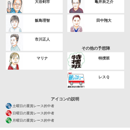
大谷剣市
亀井辰之介
飯島理智
田中翔大
市川正人
その他の予想陣
マリナ
特捜班
レスＱ
アイコンの説明
土曜日の重賞レース的中者
日曜日の重賞レース的中者
月曜日の重賞レース的中者