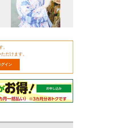
す。
いただけます。
ログイン