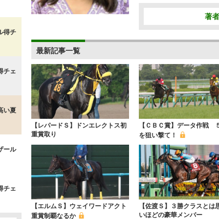
著
ル得チ
最新記事一覧
得チェ
高い夏
【レパードＳ】ドンエレクトス初
【ＣＢＣ賞】データ作戦 
重賞取り
を狙い撃て！
ザール
得チェ
【エルムＳ】ウェイワードアクト
【佐渡Ｓ】３勝クラスとは
いほどの豪華メンバー
重賞制覇なるか