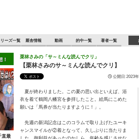
シリーズ一覧
厩舎情報
動画
的中一覧
著者一覧
栗林さみの「サ～ミんな読んでクリ」
想！
【栗林さみのサ～ミんな読んでクリ】
公開日:2023年
夏が終わりました。この夏の思い出といえば、浴
衣を着て鶴岡八幡宮を参拝したこと。絵馬にこめた
願いは「馬券が当たりますように！」。
先週の新潟記念はこのコラムで取り上げたユーキ
ャンスマイルが②着となって、久しぶりに当たりま
千直最
した。御利益があったのかしら。年齢を感じさせな