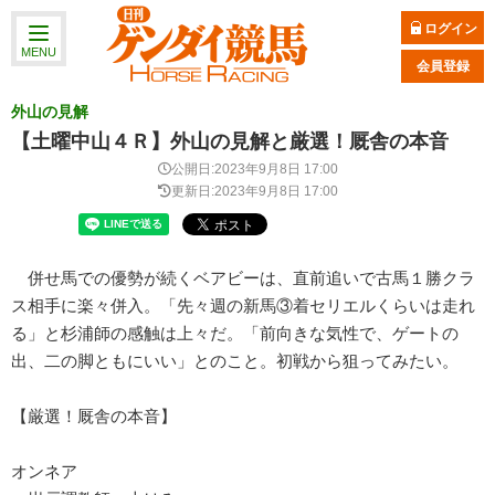
ログイン
MENU
会員登録
外山の見解
【土曜中山４Ｒ】外山の見解と厳選！厩舎の本音
公開日:2023年9月8日 17:00
更新日:2023年9月8日 17:00
併せ馬での優勢が続くベアビーは、直前追いで古馬１勝クラ
ス相手に楽々併入。「先々週の新馬③着セリエルくらいは走れ
る」と杉浦師の感触は上々だ。「前向きな気性で、ゲートの
出、二の脚ともにいい」とのこと。初戦から狙ってみたい。
【厳選！厩舎の本音】
オンネア