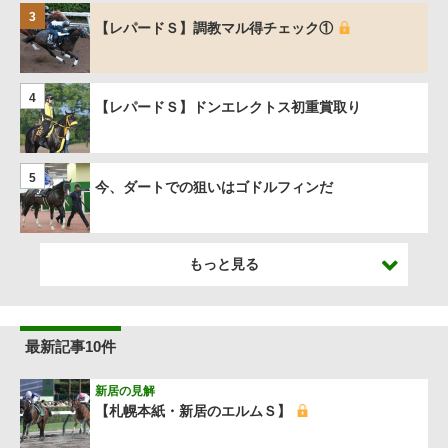
3
【レパードＳ】調教マル得チェック①
4
【レパードＳ】ドンエレクトス初重賞取り
5
今、ダートでの狙いはゴドルフィンだ
もっと見る
最新記事10件
新居の見解
【札幌本紙・新居のエルムＳ】