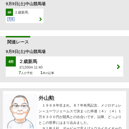
9月9日(土)中山競馬場
２歳新馬
4R
馬単
関連レース
9月9日(土)中山競馬場
２歳新馬
4R
ダ1200m 11:40
7
1
人が予想
本の記事
外山勲
１９６８年生まれ。８７年有馬記念、メジロデュレ
ン＝ユーワジェームスで決まった枠連（４）（４）１
万６３００円が競馬との出合いです。以降、どっぷり
とこの世界にはまり込みました。
９１年入社。ダービーで言えばトウカイテイオーの