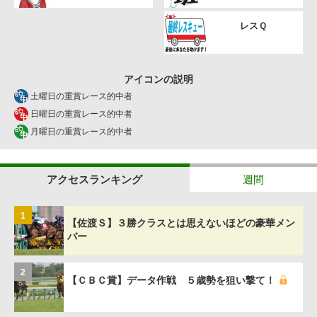
レスＱ
アイコンの説明
土曜日の重賞レース的中者
日曜日の重賞レース的中者
月曜日の重賞レース的中者
アクセスランキング
週間
1
【佐渡Ｓ】３勝クラスとは思えないほどの豪華メン
バー
2
【ＣＢＣ賞】データ作戦 ５歳勢を狙い撃て！