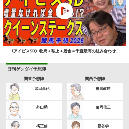
《アイビスSD》牝馬＋鞍上＋厩舎＝千直最高の組み合わせ…
日刊ゲンダイ予想陣
関東予想陣
関西予想陣
武田昌已
播磨政勝
外山勲
藤岡信三
橘正信
新谷学