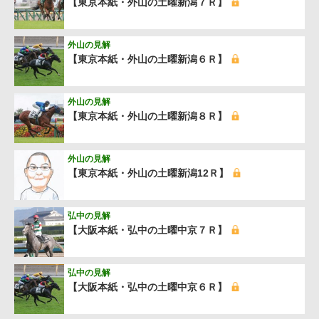
【東京本紙・外山の土曜新潟７Ｒ】
外山の見解
【東京本紙・外山の土曜新潟６Ｒ】
外山の見解
【東京本紙・外山の土曜新潟８Ｒ】
外山の見解
【東京本紙・外山の土曜新潟12Ｒ】
弘中の見解
【大阪本紙・弘中の土曜中京７Ｒ】
弘中の見解
【大阪本紙・弘中の土曜中京６Ｒ】