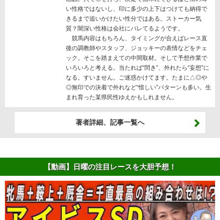
い性格ではないし、印に多少の上下はつけても納得で
きるまで追いかけたい性分ではある。ストーカー気
質？闇深い性格は会社にバレてるようです。
競馬内容はもちろん、タイミングが合えばレース直
後の調教師やスタッフ、ジョッキーの表情などをチェ
ック。そこを踏まえての中間取材。そして予想作業で
いろいろと考える。当たれば“閃き”、外れたら“妄想”に
なる。すいません。ご迷惑かけてます。たまに△◎や
◎無印での決着で外れなど“惜しい”パターンも多い。生
まれ育った某県民性ゆえかもしれません。
著者詳細、記事一覧へ
【動画】日曜の注目レースを大胆予想！