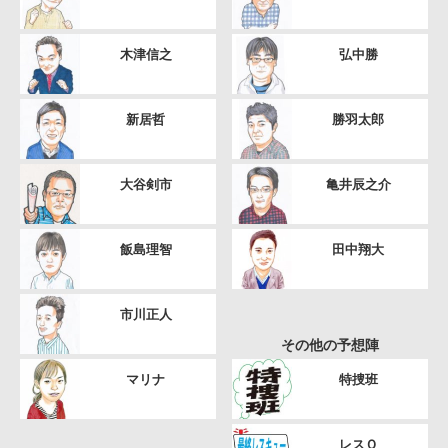
木津信之
弘中勝
新居哲
勝羽太郎
大谷剣市
亀井辰之介
飯島理智
田中翔大
市川正人
その他の予想陣
マリナ
特捜班
レスＱ