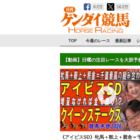
0.2万
16.2万
TOP
今週のレース
最新記事
【動画】日曜の注目レースを大胆予
《アイビスSD》牝馬＋鞍上＋厩舎＝