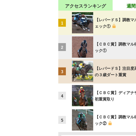
アクセスランキング
週間
【レパードＳ】調教マ
1
ェック①
【ＣＢＣ賞】調教マル
2
ック①
【レパードＳ】注目度
3
の３歳ダート重賞
【ＣＢＣ賞】ディアナ
4
初重賞取り
【ＣＢＣ賞】調教マル
5
ック②