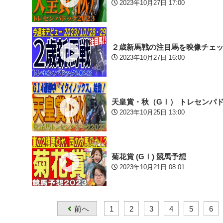
2023年10月27日 17:00
２歳新馬戦の注目馬を映像チェ
2023年10月27日 16:00
天皇賞・秋（GⅠ） トレセンパ
2023年10月25日 13:00
菊花賞 (GⅠ) 競馬予想
2023年10月21日 08:01
前へ
1
2
3
4
5
6