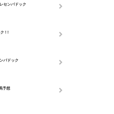
レセンパドック
! !
ンパドック
競馬予想