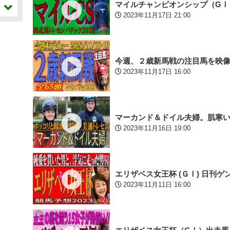
マイルチャンピオンシップ（GⅠ
2023年11月17日 21:00
今週、２歳新馬戦の注目馬を映
2023年11月17日 16:00
マーカンド＆ドイル夫婦。肌寒
2023年11月16日 19:00
エリザベス女王杯 (ＧⅠ) 日刊
2023年11月11日 16:00