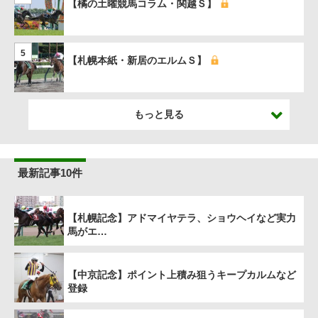
【橘の土曜競馬コラム・関越Ｓ】
5
【札幌本紙・新居のエルムＳ】
もっと見る
最新記事10件
【札幌記念】アドマイヤテラ、ショウヘイなど実力
馬がエ…
【中京記念】ポイント上積み狙うキープカルムなど
登録