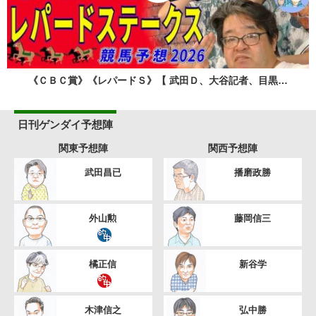
《ＣＢＣ賞》《レパードＳ》【 武田Ｄ、大谷記者、目黒…
日刊ゲンダイ予想陣
関東予想陣
関西予想陣
武田昌已
播磨政勝
外山勲
藤岡信三
橘正信
新谷学
木津信之
弘中勝