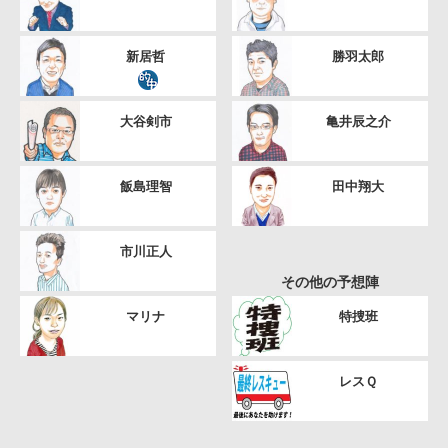
新居哲
勝羽太郎
大谷剣市
亀井辰之介
飯島理智
田中翔大
市川正人
その他の予想陣
マリナ
特捜班
レスＱ