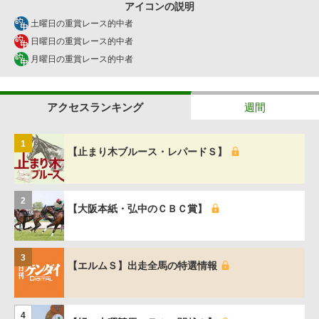
アイコンの説明
土曜日の重賞レース的中者
日曜日の重賞レース的中者
月曜日の重賞レース的中者
アクセスランキング
週間
1
【止まり木ブルース・レパードＳ】
2
【大阪本紙・弘中のＣＢＣ賞】
3
【エルムＳ】出走全馬の特選情報
4