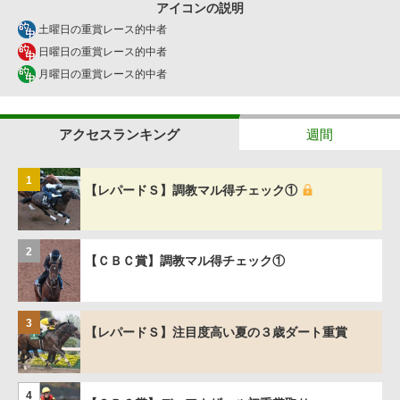
アイコンの説明
土曜日の重賞レース的中者
日曜日の重賞レース的中者
月曜日の重賞レース的中者
アクセスランキング
週間
1
【レパードＳ】調教マル得チェック①
2
【ＣＢＣ賞】調教マル得チェック①
3
【レパードＳ】注目度高い夏の３歳ダート重賞
4