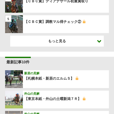
【ＣＢＣ賞】ディアナザール初重賞取り
5
【ＣＢＣ賞】調教マル得チェック②
もっと見る
最新記事10件
新居の見解
【札幌本紙・新居のエルムＳ】
外山の見解
【東京本紙・外山の土曜新潟７Ｒ】
外山の見解