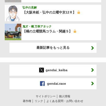
弘中の見解
【大阪本紙・弘中の土曜中京12Ｒ】
鬼才・橘 万券アタック
【橘の土曜競馬コラム・関越Ｓ】
最新記事をもっと見る
gendai_keiba
gendai.race
サイトポリシー
個人情報
著作権
リンク
よくある質問・お問い合わせ