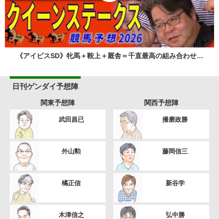
《アイビスSD》牝馬＋鞍上＋厩舎＝千直最高の組み合わせ…
日刊ゲンダイ予想陣
関東予想陣
関西予想陣
武田昌已
播磨政勝
外山勲
藤岡信三
橘正信
新谷学
木津信之
弘中勝