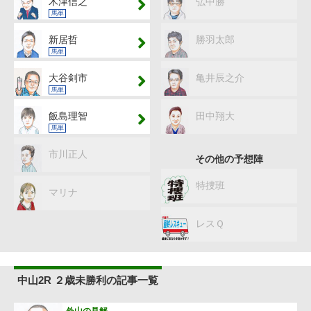
木津信之
弘中勝
馬単
新居哲
勝羽太郎
馬単
大谷剣市
亀井辰之介
馬単
飯島理智
田中翔大
馬単
市川正人
その他の予想陣
特捜班
マリナ
レスＱ
中山2R ２歳未勝利の記事一覧