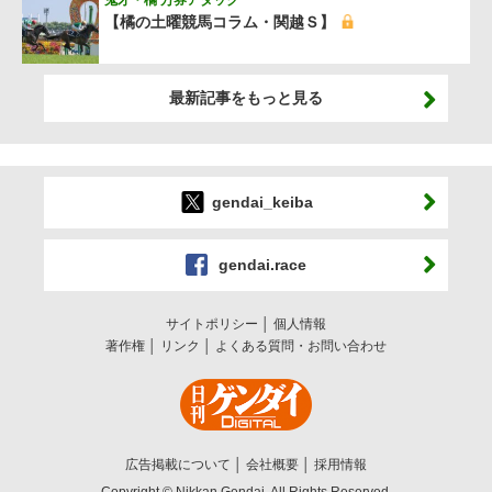
鬼才・橘 万券アタック
【橘の土曜競馬コラム・関越Ｓ】
最新記事をもっと見る
gendai_keiba
gendai.race
サイトポリシー
個人情報
著作権
リンク
よくある質問・お問い合わせ
広告掲載について
会社概要
採用情報