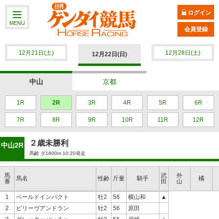
ログイン
MENU
会員登録
12月21日(土)
12月28日(土)
12月22日(日)
中山
京都
1R
2R
3R
4R
5R
6R
7R
8R
9R
10R
11R
12R
２歳未勝利
中山2R
馬齢 ダ1800m 10:20発走
馬
武
外
馬名
性齢
斤量
騎手
橘
番
田
山
1
ベールドインパクト
牡2
56
横山和
▲
2
ビリーヴアンドラン
牡2
56
原田