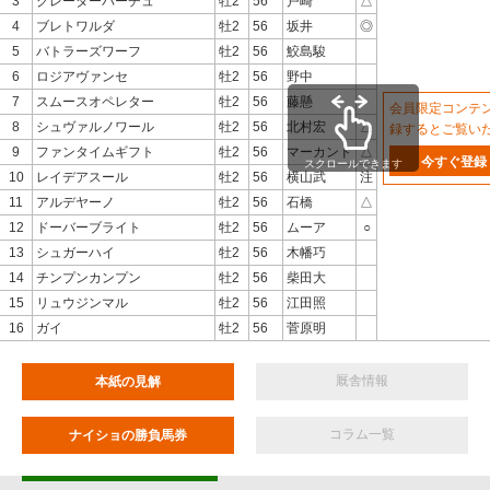
3
グレーターバーチュ
牡2
56
戸崎
△
4
ブレトワルダ
牡2
56
坂井
◎
5
バトラーズワーフ
牡2
56
鮫島駿
6
ロジアヴァンセ
牡2
56
野中
7
スムースオペレター
牡2
56
藤懸
会員限定コンテ
8
シュヴァルノワール
牡2
56
北村宏
△
録するとご覧い
9
ファンタイムギフト
牡2
56
マーカンド
△
今すぐ登録
スクロールできます
10
レイデアスール
牡2
56
横山武
注
11
アルデヤーノ
牡2
56
石橋
△
12
ドーバーブライト
牡2
56
ムーア
○
13
シュガーハイ
牡2
56
木幡巧
14
チンプンカンプン
牡2
56
柴田大
15
リュウジンマル
牡2
56
江田照
16
ガイ
牡2
56
菅原明
厩舎情報
本紙の見解
コラム一覧
ナイショの勝負馬券