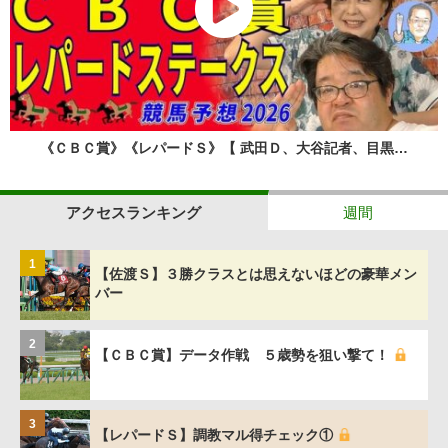
《ＣＢＣ賞》《レパードＳ》【 武田Ｄ、大谷記者、目黒…
アクセスランキング
週間
1
【佐渡Ｓ】３勝クラスとは思えないほどの豪華メン
バー
2
【ＣＢＣ賞】データ作戦 ５歳勢を狙い撃て！
3
【レパードＳ】調教マル得チェック①