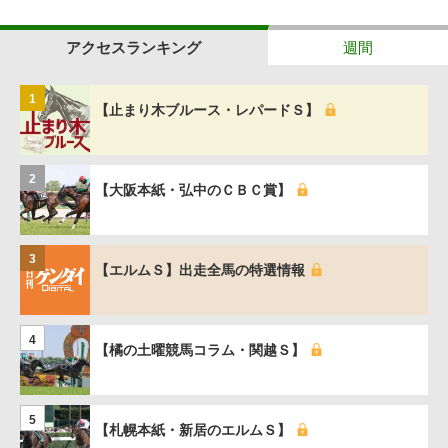
アクセスランキング
週間
1
【止まり木ブルース・レパードＳ】
2
【大阪本紙・弘中のＣＢＣ賞】
3
【エルムＳ】出走全馬の特選情報
4
【橘の土曜競馬コラム・関越Ｓ】
5
【札幌本紙・新居のエルムＳ】