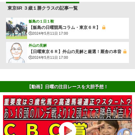
東京6R ３歳１勝クラスの記事一覧
飯島の１日１鞍
【飯島の日曜競馬コラム・東京６Ｒ】
2024年5月11日 17:00
外山の見解
【日曜東京６Ｒ】外山の見解と厳選！厩舎の本音
2024年5月11日 17:00
【動画】日曜の注目レースを大胆予想！