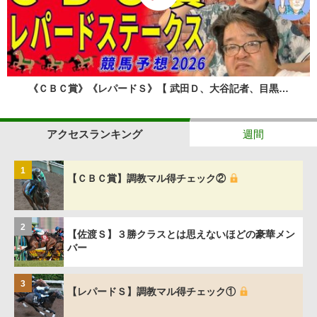
《ＣＢＣ賞》《レパードＳ》【 武田Ｄ、大谷記者、目黒…
アクセスランキング
週間
1
【ＣＢＣ賞】調教マル得チェック②
2
【佐渡Ｓ】３勝クラスとは思えないほどの豪華メン
バー
3
【レパードＳ】調教マル得チェック①