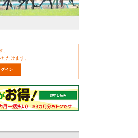
す。
いただけます。
ログイン