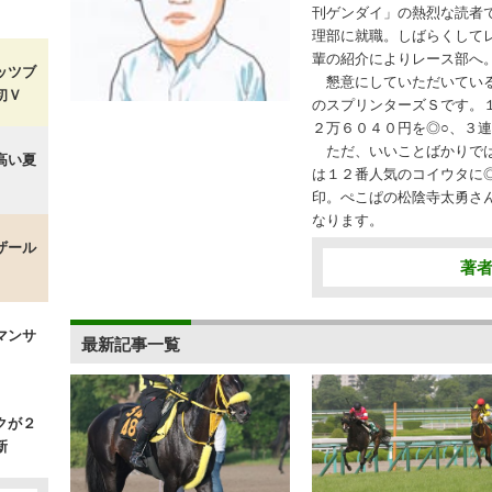
刊ゲンダイ」の熱烈な読者
理部に就職。しばらくして
輩の紹介によりレース部へ
ッツブ
懇意にしていただいている
初Ｖ
のスプリンターズＳです。
２万６０４０円を◎○、３
ただ、いいことばかりでは
高い夏
は１２番人気のコイウタに
印。ぺこぱの松陰寺太勇さ
なります。
ザール
著
マンサ
最新記事一覧
クが２
新