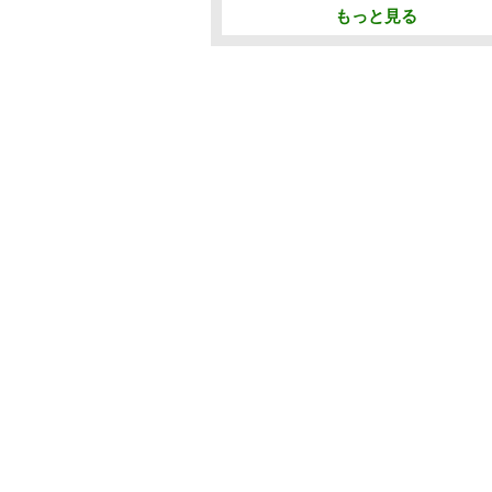
もっと見る