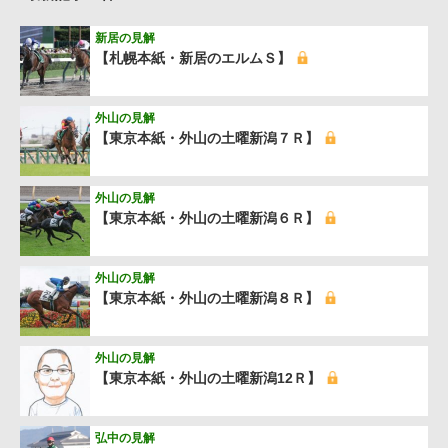
新居の見解
【札幌本紙・新居のエルムＳ】
外山の見解
【東京本紙・外山の土曜新潟７Ｒ】
外山の見解
【東京本紙・外山の土曜新潟６Ｒ】
外山の見解
【東京本紙・外山の土曜新潟８Ｒ】
外山の見解
【東京本紙・外山の土曜新潟12Ｒ】
弘中の見解