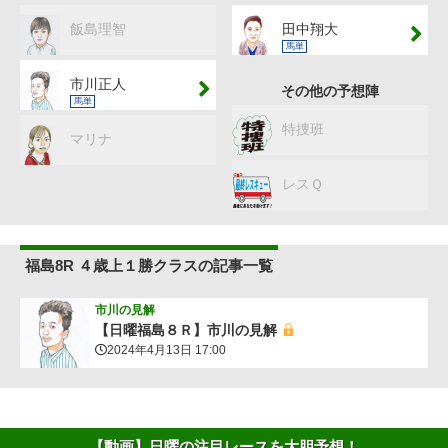
飯島理智
田中翔大
馬単
市川正人
その他の予想陣
馬単
特捜班
マリナ
レスＱ
福島8R ４歳上１勝クラスの記事一覧
市川の見解
【日曜福島８Ｒ】市川の見解
2024年4月13日 17:00
【動画】日曜の注目レースを大胆予想！