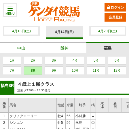
ログイン
MENU
会員登録
4月13日(土)
4月20日(土)
4月14日(日)
中山
阪神
福島
1R
2R
3R
4R
5R
6R
7R
8R
9R
10R
11R
12R
４歳上１勝クラス
福島8R
定量 ダ1700m 13:35発走
馬
木
新
馬名
性齢
斤量
騎手
橘
番
津
居
1
クリノグローリー
牡4
55
小林勝
▲
2
シンエン
牡5
56
永島
◎