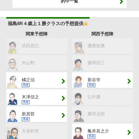
的中一覧
福島8R４歳上１勝クラスの予想提供
関東予想陣
関西予想陣
武田昌已
播磨政勝
外山勲
藤岡信三
橘正信
新谷学
馬単
馬単
木津信之
弘中勝
馬単
新居哲
勝羽太郎
馬単
大谷剣市
亀井辰之介
馬単