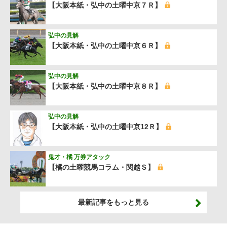
【大阪本紙・弘中の土曜中京７Ｒ】
弘中の見解
【大阪本紙・弘中の土曜中京６Ｒ】
弘中の見解
【大阪本紙・弘中の土曜中京８Ｒ】
弘中の見解
【大阪本紙・弘中の土曜中京12Ｒ】
鬼才・橘 万券アタック
【橘の土曜競馬コラム・関越Ｓ】
最新記事をもっと見る