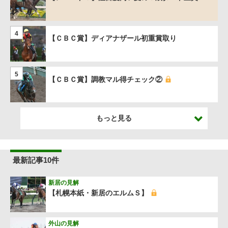
4
【ＣＢＣ賞】ディアナザール初重賞取り
5
【ＣＢＣ賞】調教マル得チェック②
もっと見る
最新記事10件
新居の見解
【札幌本紙・新居のエルムＳ】
外山の見解