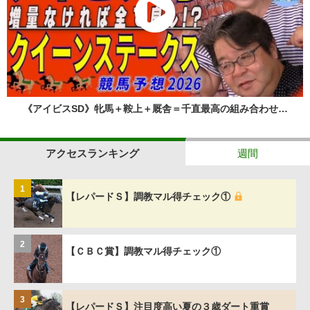
《アイビスSD》牝馬＋鞍上＋厩舎＝千直最高の組み合わせ…
アクセスランキング
週間
1
【レパードＳ】調教マル得チェック①
2
【ＣＢＣ賞】調教マル得チェック①
3
【レパードＳ】注目度高い夏の３歳ダート重賞