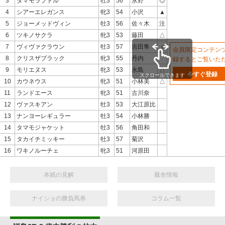
3
タマモラプトル
牡3
56
永野
◎
4
シアーエレガンス
牝3
54
小沢
▲
5
ジョーメッドヴィン
牡3
56
佐々木
注
6
ツキノサクラ
牝3
53
藤田
△
7
ヴィヴァクラウン
牡3
57
吉田隼
○
会員限定コンテン
8
クリスザブラック
牝3
55
丹内
録するとご覧いた
9
モリエヌス
牝3
53
永島
△
今すぐ登録
スクロールできます
10
カウネウス
牝3
51
小林美
△
11
ランドエース
牝3
51
古川奈
12
ヴァスキアン
牡3
53
大江原比
13
ナンヨーレギュラー
牡3
54
小林勝
14
タマモジャケット
牡3
56
角田和
15
タカイチミッキー
牡3
57
菊沢
16
ワキノルーチェ
牝3
51
河原田
本紙の見解
厩舎情報
ナイショの勝負馬券
コラム一覧