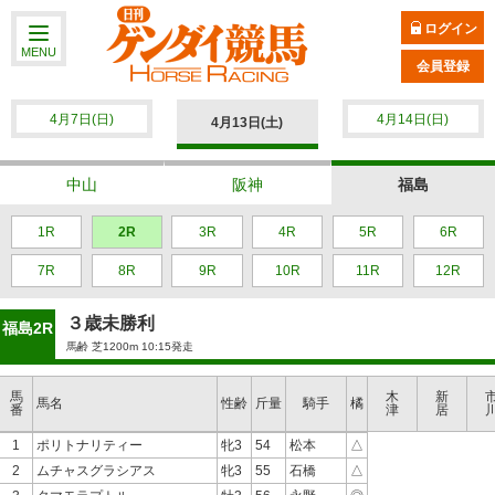
ログイン
MENU
会員登録
4月7日(日)
4月14日(日)
4月13日(土)
中山
阪神
福島
1R
2R
3R
4R
5R
6R
7R
8R
9R
10R
11R
12R
３歳未勝利
福島2R
馬齢 芝1200m 10:15発走
馬
木
新
馬名
性齢
斤量
騎手
橘
番
津
居
1
ポリトナリティー
牝3
54
松本
△
2
ムチャスグラシアス
牝3
55
石橋
△