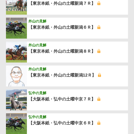
【東京本紙・外山の土曜新潟７Ｒ】
外山の見解
【東京本紙・外山の土曜新潟６Ｒ】
外山の見解
【東京本紙・外山の土曜新潟８Ｒ】
外山の見解
【東京本紙・外山の土曜新潟12Ｒ】
弘中の見解
【大阪本紙・弘中の土曜中京７Ｒ】
弘中の見解
【大阪本紙・弘中の土曜中京６Ｒ】