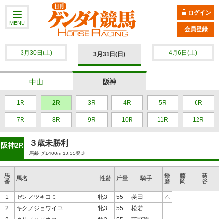
ログイン
MENU
会員登録
3月30日(土)
4月6日(土)
3月31日(日)
中山
阪神
1R
2R
3R
4R
5R
6R
7R
8R
9R
10R
11R
12R
３歳未勝利
阪神2R
馬齢 ダ1400m 10:35発走
馬
播
藤
新
馬名
性齢
斤量
騎手
番
磨
岡
谷
1
ゼンノツキヨミ
牝3
55
菱田
△
2
キクノジョワイユ
牝3
55
松若