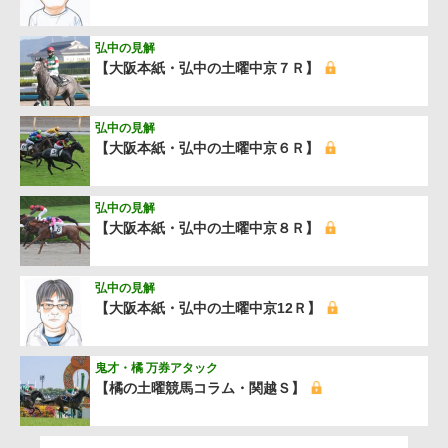
弘中の見解
【大阪本紙・弘中の土曜中京７Ｒ】
弘中の見解
【大阪本紙・弘中の土曜中京６Ｒ】
弘中の見解
【大阪本紙・弘中の土曜中京８Ｒ】
弘中の見解
【大阪本紙・弘中の土曜中京12Ｒ】
鬼才・橘 万券アタック
【橘の土曜競馬コラム・関越Ｓ】