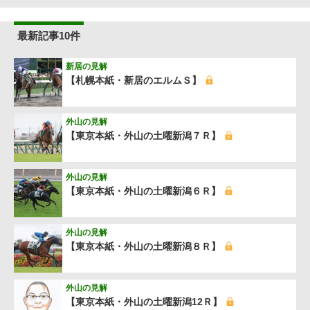
最新記事10件
新居の見解
【札幌本紙・新居のエルムＳ】
外山の見解
【東京本紙・外山の土曜新潟７Ｒ】
外山の見解
【東京本紙・外山の土曜新潟６Ｒ】
外山の見解
【東京本紙・外山の土曜新潟８Ｒ】
外山の見解
【東京本紙・外山の土曜新潟12Ｒ】