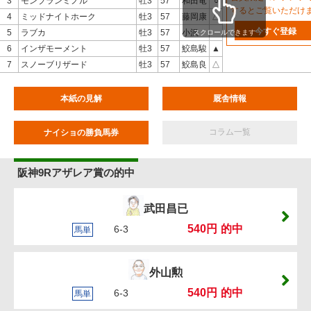
3
モンブランミノル
牡3
57
和田竜
○
するとご覧いただけ
4
ミッドナイトホーク
牡3
57
藤岡康
△
今すぐ登録
5
ラブカ
牡3
57
小沢
スクロールできます
6
インザモーメント
牡3
57
鮫島駿
▲
7
スノーブリザード
牡3
57
鮫島良
△
本紙の見解
厩舎情報
コラム一覧
ナイショの勝負馬券
阪神9Rアザレア賞の的中
武田昌已
540円
的中
6-3
馬単
外山勲
540円
的中
6-3
馬単