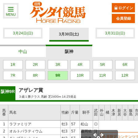
ログイン
MENU
会員登録
3月24日(日)
3月31日(日)
3月30日(土)
中山
阪神
1R
2R
3R
4R
5R
6R
7R
8R
9R
10R
11R
12R
アザレア賞
阪神9R
３歳１勝クラス 馬齢 芝2400m 14:25発走
馬
武
外
木
新
大
飯
馬名
性齢
斤量
騎手
橘
番
田
山
津
居
谷
島
1
ラファミリア
牡3
57
松山
◎
2
オルトパラティウム
牡3
57
藤岡佑
注
会員限定コンテンツ