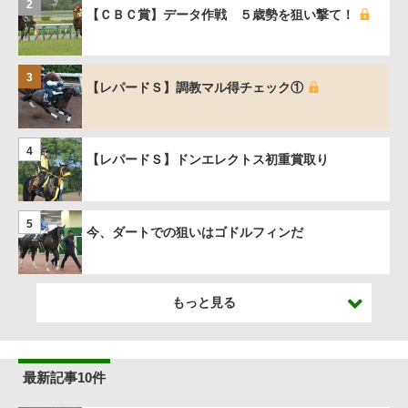
2
【ＣＢＣ賞】データ作戦 ５歳勢を狙い撃て！
3
【レパードＳ】調教マル得チェック①
4
【レパードＳ】ドンエレクトス初重賞取り
5
今、ダートでの狙いはゴドルフィンだ
もっと見る
最新記事10件