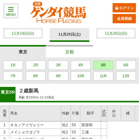
ログイン
MENU
会員登録
11月19日(日)
11月26日(日)
11月25日(土)
東京
京都
1R
2R
3R
4R
5R
6R
7R
8R
9R
10R
11R
12R
２歳新馬
東京5R
馬齢 芝1600m 12:10発走
馬
武
外
馬名
性齢
斤量
騎手
橘
番
田
山
1
キタノアイヴォリー
牝2
55
菅原明
2
メイショウヨゾラ
牝2
55
三浦