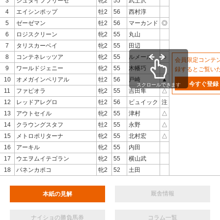
3
シュタイフブリーゼ
牝2
55
武士沢
4
エイシンポップ
牡2
56
西村淳
5
ゼーゼマン
牡2
56
マーカンド
◎
6
ロジスクリーン
牝2
55
丸山
7
タリスカーベイ
牝2
55
田辺
8
コンテネレッツア
牝2
55
ルメール
○
会員限定コンテ
9
ワールドジェニー
牝2
55
木幡巧
録するとご覧い
10
オメガインペリアル
牡2
56
戸崎
▲
今すぐ登録
スクロールできます
11
ファピオラ
牝2
55
吉田隼
△
12
レッドアレグロ
牡2
56
ビュイック
注
13
アウトセイル
牝2
55
津村
△
14
クラウングスタフ
牡2
55
永野
△
15
メトロポリターナ
牝2
55
北村宏
△
16
アーキル
牝2
55
内田
17
ウエヲムイテゴラン
牝2
55
横山武
18
パネンカポコ
牝2
52
土田
厩舎情報
本紙の見解
ナイショの勝負馬券
コラム一覧