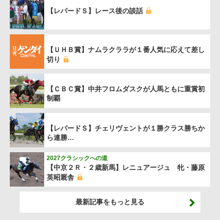
【レパードＳ】レース後の談話
【ＵＨＢ賞】ナムラクララが１番人気に応えて差し
切り
【ＣＢＣ賞】中井フロムダスクが人馬ともに重賞初
制覇
【レパードＳ】チェリヴェントが１勝クラス勝ちか
ら連勝…
2027クラシックへの道
【中京２Ｒ・２歳新馬】レニュアージュ 牝・藤原
英昭厩舎
最新記事をもっと見る