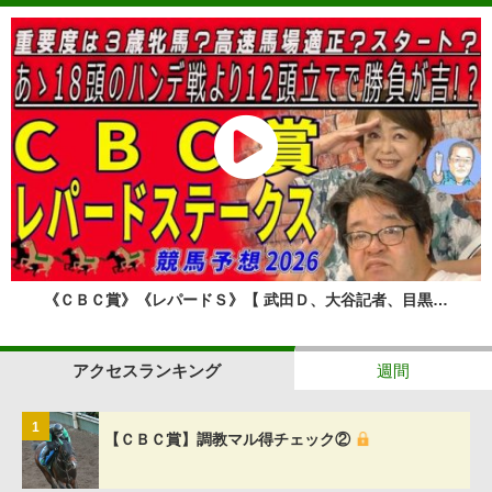
《ＣＢＣ賞》《レパードＳ》【 武田Ｄ、大谷記者、目黒…
アクセスランキング
週間
1
【ＣＢＣ賞】調教マル得チェック②