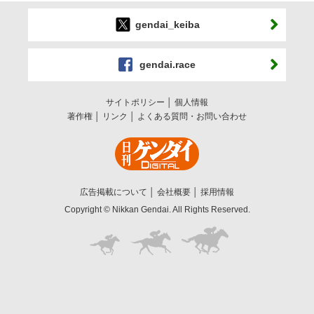
gendai_keiba
gendai.race
サイトポリシー
個人情報
著作権
リンク
よくある質問・お問い合わせ
広告掲載について
会社概要
採用情報
Copyright © Nikkan Gendai. All Rights Reserved.