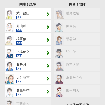
関東予想陣
関西予想陣
武田昌已
播磨政勝
馬単
外山勲
藤岡信三
馬単
橘正信
新谷学
馬単
木津信之
弘中勝
馬単
新居哲
勝羽太郎
馬単
大谷剣市
亀井辰之介
馬単
飯島理智
田中翔大
馬単
市川正人