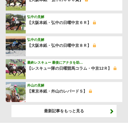
弘中の見解
【大阪本紙・弘中の日曜中京６Ｒ】
弘中の見解
【大阪本紙・弘中の日曜中京８Ｒ】
最終レスキュー 最後にアナタを助…
【レスキュー隊の日曜競馬コラム・中京12Ｒ】
外山の見解
【東京本紙・外山のレパードＳ】
最新記事をもっと見る