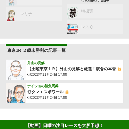
その他の予想陣
特捜班
マリナ
レスＱ
東京1R ２歳未勝利の記事一覧
外山の見解
【土曜東京１Ｒ】外山の見解と厳選！厩舎の本音
2023年11月24日 17:00
ナイショの勝負馬券
◎タマエスポワール
2023年11月24日 17:00
【動画】日曜の注目レースを大胆予想！