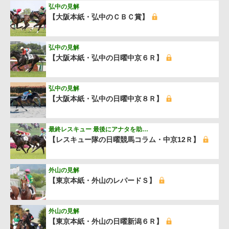
弘中の見解
【大阪本紙・弘中のＣＢＣ賞】
弘中の見解
【大阪本紙・弘中の日曜中京６Ｒ】
弘中の見解
【大阪本紙・弘中の日曜中京８Ｒ】
最終レスキュー 最後にアナタを助…
【レスキュー隊の日曜競馬コラム・中京12Ｒ】
外山の見解
【東京本紙・外山のレパードＳ】
外山の見解
【東京本紙・外山の日曜新潟６Ｒ】