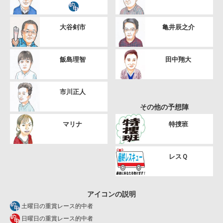
大谷剣市
亀井辰之介
飯島理智
田中翔大
市川正人
その他の予想陣
マリナ
特捜班
レスＱ
アイコンの説明
土曜日の重賞レース的中者
日曜日の重賞レース的中者