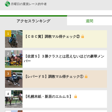
月曜日の重賞レース的中者
アクセスランキング
週間
1
【ＣＢＣ賞】調教マル得チェック②
2
【佐渡Ｓ】３勝クラスとは思えないほどの豪華メン
バー
3
【レパードＳ】調教マル得チェック①
4
【札幌本紙・新居のエルムＳ】