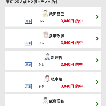
東京12R３歳上２勝クラスの的中
武田昌已
3,040円
的中
9-6
馬単
播磨政勝
3,040円
的中
9-6
馬単
新居哲
3,040円
的中
9-6
馬単
弘中勝
3,040円
的中
9-6
馬単
飯島理智