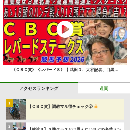
《ＣＢＣ賞》《レパードＳ》【 武田Ｄ、大谷記者、目黒…
アクセスランキング
週間
1
【ＣＢＣ賞】調教マル得チェック②
2
【佐渡Ｓ】３勝クラスとは思えないほどの豪華メン