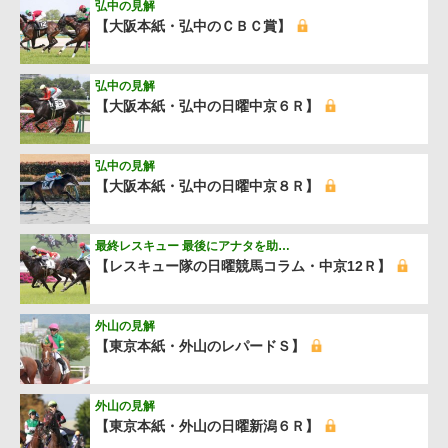
弘中の見解
【大阪本紙・弘中のＣＢＣ賞】
弘中の見解
【大阪本紙・弘中の日曜中京６Ｒ】
弘中の見解
【大阪本紙・弘中の日曜中京８Ｒ】
最終レスキュー 最後にアナタを助…
【レスキュー隊の日曜競馬コラム・中京12Ｒ】
外山の見解
【東京本紙・外山のレパードＳ】
外山の見解
【東京本紙・外山の日曜新潟６Ｒ】