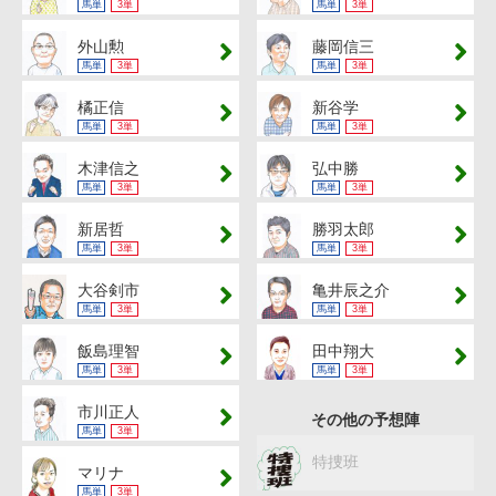
馬単
3単
馬単
3単
外山勲
藤岡信三
馬単
3単
馬単
3単
橘正信
新谷学
馬単
3単
馬単
3単
木津信之
弘中勝
馬単
3単
馬単
3単
新居哲
勝羽太郎
馬単
3単
馬単
3単
大谷剣市
亀井辰之介
馬単
3単
馬単
3単
飯島理智
田中翔大
馬単
3単
馬単
3単
市川正人
その他の予想陣
馬単
3単
特捜班
マリナ
馬単
3単