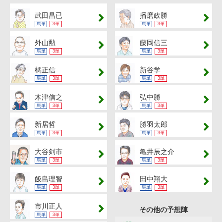
武田昌已
播磨政勝
馬単
3単
馬単
3単
外山勲
藤岡信三
馬単
3単
馬単
3単
橘正信
新谷学
馬単
3単
馬単
3単
木津信之
弘中勝
馬単
3単
馬単
3単
新居哲
勝羽太郎
馬単
3単
馬単
3単
大谷剣市
亀井辰之介
馬単
3単
馬単
3単
飯島理智
田中翔大
馬単
3単
馬単
3単
市川正人
その他の予想陣
馬単
3単