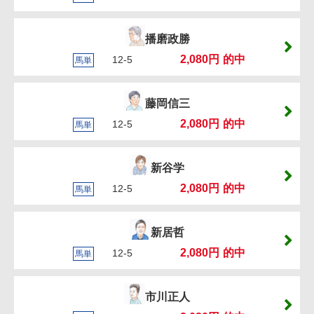
播磨政勝
2,080円
的中
12-5
馬単
藤岡信三
2,080円
的中
12-5
馬単
新谷学
2,080円
的中
12-5
馬単
新居哲
2,080円
的中
12-5
馬単
市川正人