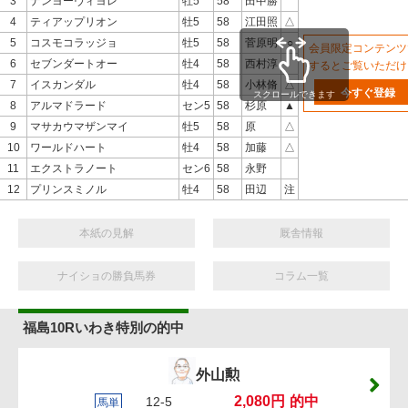
3
ナンヨーヴィヨレ
牡5
58
田中勝
4
ティアップリオン
牡5
58
江田照
△
5
コスモコラッジョ
牡5
58
菅原明
○
会員限定コンテンツ
6
セブンダートオー
牡4
58
西村淳
するとご覧いただけ
7
イスカンダル
牡4
58
小林脩
△
今すぐ登録
スクロールできます
8
アルマドラード
セン5
58
杉原
▲
9
マサカウマザンマイ
牡5
58
原
△
10
ワールドハート
牡4
58
加藤
△
11
エクストラノート
セン6
58
永野
12
プリンスミノル
牡4
58
田辺
注
本紙の見解
厩舎情報
ナイショの勝負馬券
コラム一覧
福島10Rいわき特別の的中
外山勲
2,080円
的中
12-5
馬単