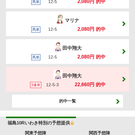
2,080円
的中
12-5
馬単
マリナ
2,080円
的中
12-5
馬単
田中翔大
2,080円
的中
12-5
馬単
田中翔大
22,660円
的中
12-5-3
3連単
的中一覧
福島10Rいわき特別の予想提供
関東予想陣
関西予想陣