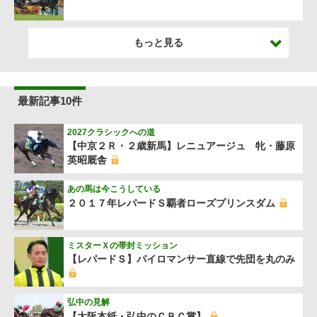
もっと見る
最新記事10件
2027クラシックへの道
【中京２Ｒ・２歳新馬】レニュアージュ 牝・藤原
英昭厩舎
あの馬は今こうしている
２０１７年レパードＳ覇者ローズプリンスダム
ミスターＸの帯封ミッション
【レパードＳ】パイロマンサー直線で先団を丸のみ
弘中の見解
【大阪本紙・弘中のＣＢＣ賞】