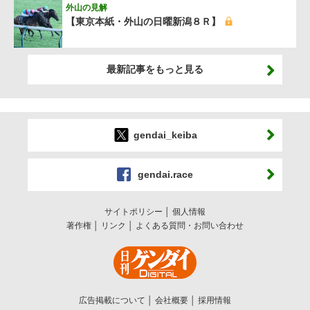
外山の見解
【東京本紙・外山の日曜新潟８Ｒ】
最新記事をもっと見る
gendai_keiba
gendai.race
サイトポリシー
個人情報
著作権
リンク
よくある質問・お問い合わせ
広告掲載について
会社概要
採用情報