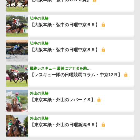
弘中の見解
【大阪本紙・弘中の日曜中京６Ｒ】
弘中の見解
【大阪本紙・弘中の日曜中京８Ｒ】
最終レスキュー 最後にアナタを助…
【レスキュー隊の日曜競馬コラム・中京12Ｒ】
外山の見解
【東京本紙・外山のレパードＳ】
外山の見解
【東京本紙・外山の日曜新潟６Ｒ】