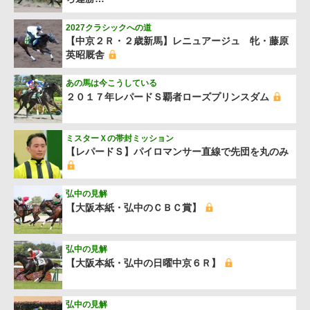
2027クラシックへの道
【中京２Ｒ・２歳新馬】レニュアージュ 牝・藤原
英昭厩舎
あの馬は今こうしている
２０１７年レパードＳ覇者ローズプリンスダム
ミスターＸの帯封ミッション
【レパードＳ】パイロマンサー直線で先団を丸のみ
弘中の見解
【大阪本紙・弘中のＣＢＣ賞】
弘中の見解
【大阪本紙・弘中の日曜中京６Ｒ】
弘中の見解