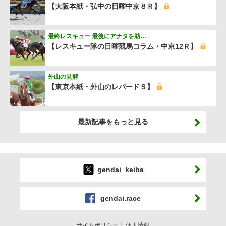
【大阪本紙・弘中の日曜中京８Ｒ】
最終レスキュー 最後にアナタを助…
【レスキュー隊の日曜競馬コラム・中京12Ｒ】
外山の見解
【東京本紙・外山のレパードＳ】
最新記事をもっと見る
gendai_keiba
gendai.race
サイトポリシー
個人情報