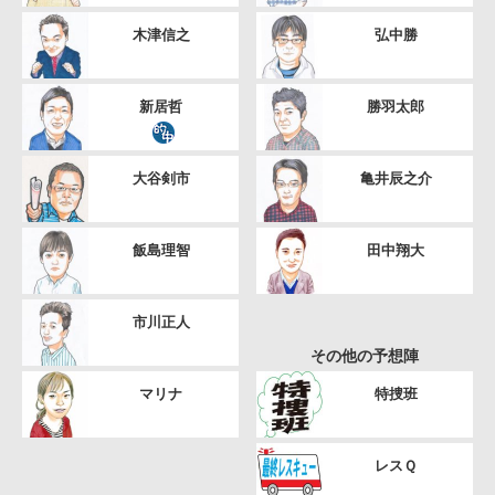
木津信之
弘中勝
新居哲
勝羽太郎
大谷剣市
亀井辰之介
飯島理智
田中翔大
市川正人
その他の予想陣
マリナ
特捜班
レスＱ