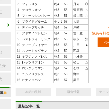
3
フォレスタ
牝4
55
丹内
◎
4
デコラシオン
牡3
55
菅原明
△
三
5
フィールシンパシー
牝3
51
横山琉
△
6
ブライドグルーム
セン5
57
大野
7
ディープリッチ
牡4
57
戸崎
○
競馬有料
8
アドマイヤレビン
牡4
57
吉田豊
9
ベストフィーリング
牡3
55
福永
注
今
10
ディープレイヤー
牡3
55
川田
▲
11
スマートルグラン
牝4
52
西塚
郎
12
キフジンノドレス
牝4
53
小林脩
13
レッツリブオン
牡3
55
松山
△
之介
14
ロングボウマン
牡4
57
石橋
△
15
ニシノメグレス
牝3
53
野中
大
16
ヒナノコバン
牡5
57
菱田
本紙の見解
厩舎情報
ナイシ
陣
最新記事一覧