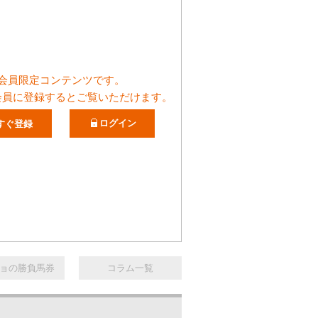
会員限定コンテンツです。
会員に登録するとご覧いただけます。
ログイン
すぐ登録
ョの勝負馬券
コラム一覧