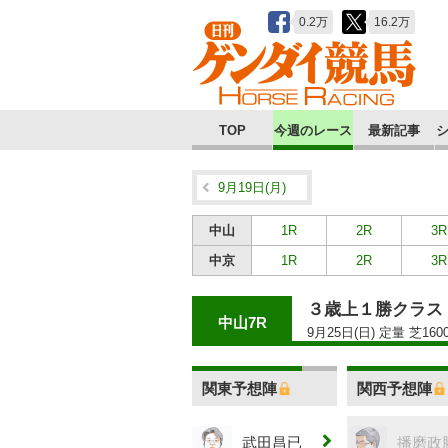
0.2万
16.2万
TOP
今週のレース
最新記事
9月19日(月)
中山
1R
2R
3R
中京
1R
2R
3R
３歳上１勝クラス
中山7R
9月25日(日) 定量 芝160
関東予想陣
関西予想陣
武田昌已
播磨政