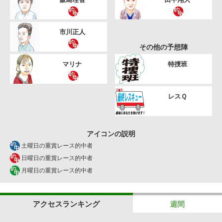
市川正人
その他の予想陣
マリナ
特捜班
レスＱ
アイコンの説明
土曜日の重賞レース的中者
日曜日の重賞レース的中者
月曜日の重賞レース的中者
アクセスランキング
週間