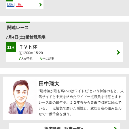
馬単
3単
関連レース
7月4日(土)函館競馬場
ＴＶｈ杯
11R
芝1200m 15:20
7
6
人が予想
本の記事
田中翔大
“期待値が最も高いのはワイドだ”という持論のもと、人
気サイドと中穴を絡めたワイド一点勝負を得意とする
レース部の最年少。２２年春から栗東で取材に励んで
いる。一点勝負で磨いた感性と、変幻自在の組み合わ
せで一獲千金を狙う。
著者詳細、記事一覧へ