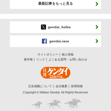
最新記事をもっと見る
gendai_keiba
gendai.race
サイトポリシー
個人情報
著作権
リンク
よくある質問・お問い合わせ
広告掲載について
会社概要
採用情報
Copyright © Nikkan Gendai. All Rights Reserved.