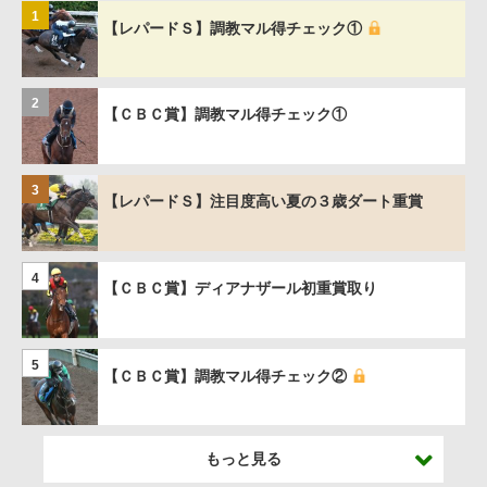
1
【レパードＳ】調教マル得チェック①
2
【ＣＢＣ賞】調教マル得チェック①
3
【レパードＳ】注目度高い夏の３歳ダート重賞
4
【ＣＢＣ賞】ディアナザール初重賞取り
5
【ＣＢＣ賞】調教マル得チェック②
もっと見る