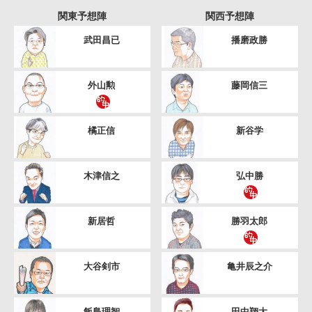
関東予想陣
関西予想陣
武田昌已
播磨政勝
外山勲
藤岡信三
橘正信
新谷学
木津信之
弘中勝
新居哲
勝羽太郎
大谷剣市
亀井辰之介
飯島理智
田中翔大