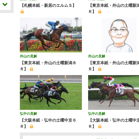
【札幌本紙・新居のエルムＳ】
【東京本紙・外山の土曜新
Ｒ】
外山の見解
外山の見解
【東京本紙・外山の土曜新潟８
【東京本紙・外山の土曜新潟
Ｒ】
Ｒ】
弘中の見解
弘中の見解
【大阪本紙・弘中の土曜中京６
【大阪本紙・弘中の土曜中
Ｒ】
Ｒ】