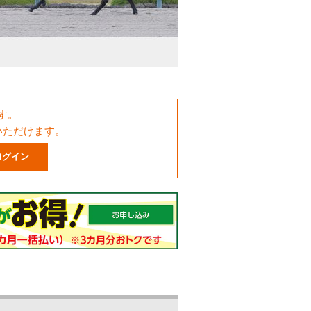
す。
いただけます。
ログイン