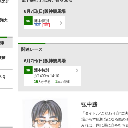
辰之介
6月7日(日)阪神競馬場
翔大
洲本特別
9R
馬単
3単
陣
関連レース
捜班
6月7日(日)阪神競馬場
洲本特別
9R
ダ1400m 14:10
スＱ
16
3
人が予想
本の記事
弘中勝
「タイトル“こだわり◎”に
場から本紙担当になる際のタ
みれば、同じ馬に◎を打ち