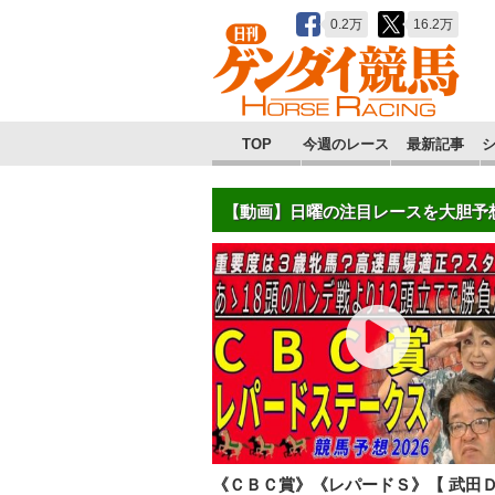
0.2万
16.2万
TOP
今週のレース
最新記事
【動画】日曜の注目レースを大胆予
《ＣＢＣ賞》《レパードＳ》【 武田