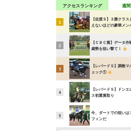
アクセスランキング
週間
【佐渡Ｓ】３勝クラス
1
えないほどの豪華メン
【ＣＢＣ賞】データ作
2
歳勢を狙い撃て！
【レパードＳ】調教マ
3
ェック①
【レパードＳ】ドンエ
4
ス初重賞取り
今、ダートでの狙いは
5
フィンだ