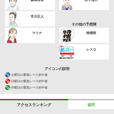
市川正人
その他の予想陣
マリナ
特捜班
レスＱ
アイコンの説明
土曜日の重賞レース的中者
日曜日の重賞レース的中者
月曜日の重賞レース的中者
アクセスランキング
週間