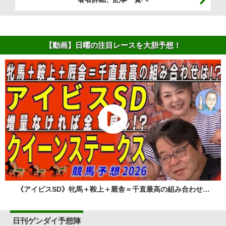
【動画】日曜の注目レースを大胆予想！
《アイビスSD》牝馬＋鞍上＋厩舎＝千直最高の組み合わせ…
日刊ゲンダイ予想陣