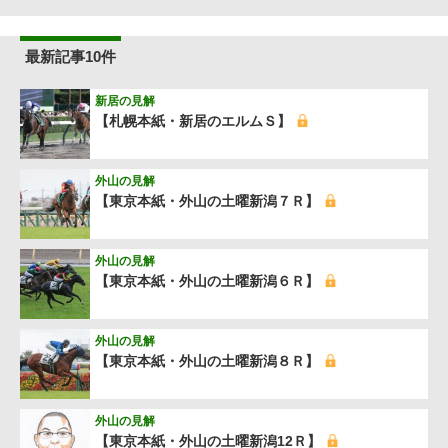
最新記事10件
新居の見解
【札幌本紙・新居のエルムＳ】
外山の見解
【東京本紙・外山の土曜新潟７Ｒ】
外山の見解
【東京本紙・外山の土曜新潟６Ｒ】
外山の見解
【東京本紙・外山の土曜新潟８Ｒ】
外山の見解
【東京本紙・外山の土曜新潟12Ｒ】