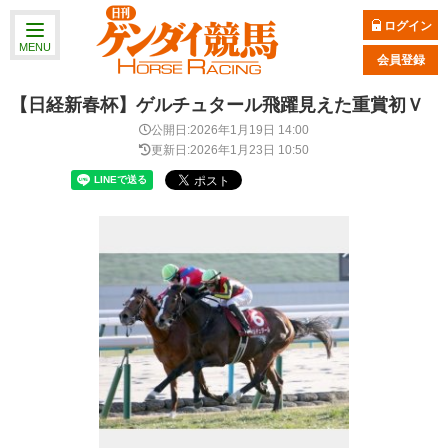
ログイン
MENU
会員登録
【日経新春杯】ゲルチュタール飛躍見えた重賞初Ｖ
公開日:2026年1月19日 14:00
更新日:2026年1月23日 10:50