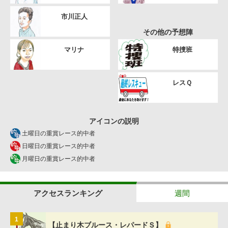
市川正人
その他の予想陣
マリナ
特捜班
レスＱ
アイコンの説明
土曜日の重賞レース的中者
日曜日の重賞レース的中者
月曜日の重賞レース的中者
アクセスランキング
週間
1
【止まり木ブルース・レパードＳ】