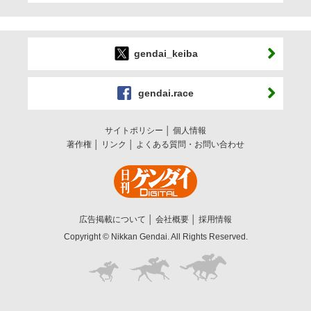
gendai_keiba
gendai.race
サイトポリシー
個人情報
著作権
リンク
よくある質問・お問い合わせ
広告掲載について
会社概要
採用情報
Copyright © Nikkan Gendai. All Rights Reserved.