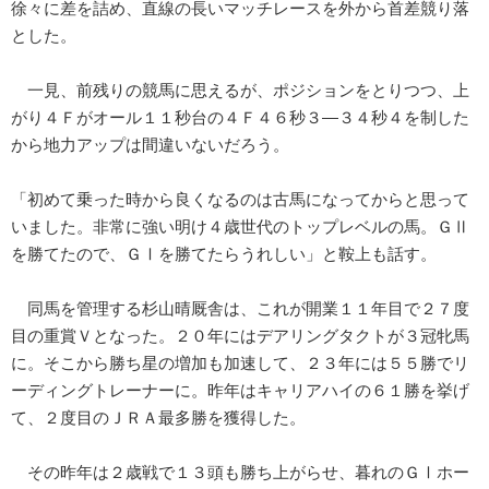
徐々に差を詰め、直線の長いマッチレースを外から首差競り落
とした。
一見、前残りの競馬に思えるが、ポジションをとりつつ、上
がり４Ｆがオール１１秒台の４Ｆ４６秒３―３４秒４を制した
から地力アップは間違いないだろう。
「初めて乗った時から良くなるのは古馬になってからと思って
いました。非常に強い明け４歳世代のトップレベルの馬。ＧⅡ
を勝てたので、ＧⅠを勝てたらうれしい」と鞍上も話す。
同馬を管理する杉山晴厩舎は、これが開業１１年目で２７度
目の重賞Ｖとなった。２０年にはデアリングタクトが３冠牝馬
に。そこから勝ち星の増加も加速して、２３年には５５勝でリ
ーディングトレーナーに。昨年はキャリアハイの６１勝を挙げ
て、２度目のＪＲＡ最多勝を獲得した。
その昨年は２歳戦で１３頭も勝ち上がらせ、暮れのＧⅠホー