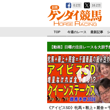
0.2万
16.2万
TOP
今週のレース
最新記事
【動画】日曜の注目レースを大胆予
《アイビスSD》牝馬＋鞍上＋厩舎＝