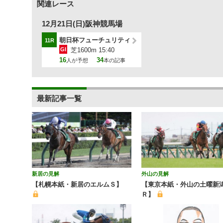
関連レース
12月21日(日)阪神競馬場
朝日杯フューチュリティＳ
11R
GI
芝1600m 15:40
16
34
人が予想
本の記事
最新記事一覧
新居の見解
外山の見解
【札幌本紙・新居のエルムＳ】
【東京本紙・外山の土曜新
Ｒ】