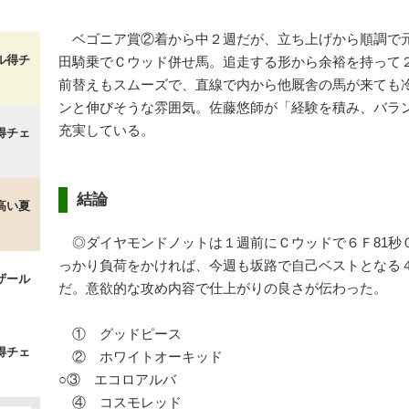
ベゴニア賞②着から中２週だが、立ち上げから順調で
ル得チ
田騎乗でＣウッド併せ馬。追走する形から余裕を持って２
前替えもスムーズで、直線で内から他厩舎の馬が来ても
ンと伸びそうな雰囲気。佐藤悠師が「経験を積み、バラ
充実している。
得チェ
結論
高い夏
◎ダイヤモンドノットは１週前にＣウッドで６Ｆ81秒０
っかり負荷をかければ、今週も坂路で自己ベストとなる４
ザール
だ。意欲的な攻め内容で仕上がりの良さが伝わった。
① グッドピース
得チェ
② ホワイトオーキッド
○③ エコロアルバ
④ コスモレッド