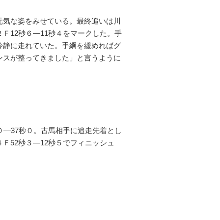
元気な姿をみせている。最終追いは川
Ｆ12秒６―11秒４をマークした。手
冷静に走れていた。手綱を緩めればグ
ンスが整ってきました」と言うように
―37秒０。古馬相手に追走先着とし
Ｆ52秒３―12秒５でフィニッシュ