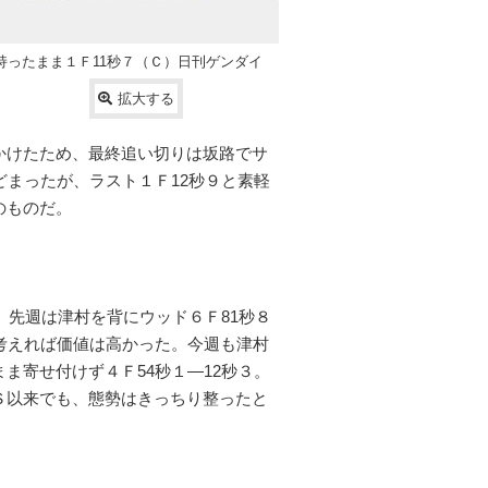
持ったまま１Ｆ11秒７（Ｃ）日刊ゲンダイ
拡大する
かけたため、最終追い切りは坂路でサ
どまったが、ラスト１Ｆ12秒９と素軽
のものだ。
。先週は津村を背にウッド６Ｆ81秒８
を考えれば価値は高かった。今週も津村
ま寄せ付けず４Ｆ54秒１―12秒３。
Ｓ以来でも、態勢はきっちり整ったと