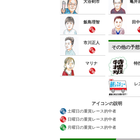
大谷剣市
亀井
飯島理智
田中
市川正人
その他の予想
マリナ
特
レ
アイコンの説明
土曜日の重賞レース的中者
日曜日の重賞レース的中者
月曜日の重賞レース的中者