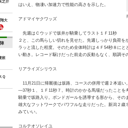
辰之介
はいえ、物凄い加速力で性能の高さを示した。
アドマイヤクワッズ
翔大
先週はＣウッドで坂井が騎乗してラスト１Ｆ11秒
２と、この馬らしい切れを見せた。先週しっかり負荷を
陣
ラッと流した程度。そのため全体時計は４Ｆ54秒８にと
い動き。レコード駆けだった前走の反動もなく、順調そ
捜班
リアライズシリウス
スＱ
11月21日に帰厩後は坂路、コースの併用で週２本追い
―37秒１、１Ｆ11秒７。時計のかかる馬場だったこと
騎乗で坂路入り。ボンドガールを誘導する形から、そのま
雄大なフットワークでパワフルな走りだった。新潟２歳
みていい。
コルテオソレイユ