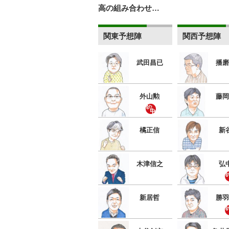
高の組み合わせ…
関東予想陣
関西予想陣
武田昌已
播磨
外山勲
藤岡
橘正信
新
木津信之
弘
新居哲
勝羽