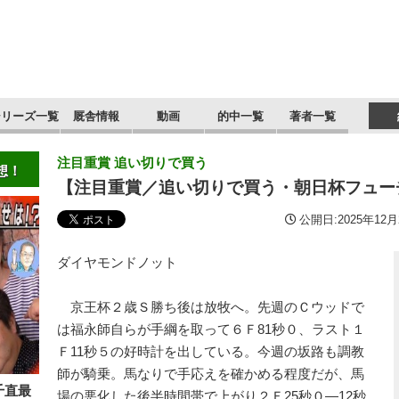
シリーズ一覧
厩舎情報
動画
的中一覧
著者一覧
注目重賞 追い切りで買う
想！
【注目重賞／追い切りで買う・朝日杯フュー
公開日:2025年12月2
ダイヤモンドノット
京王杯２歳Ｓ勝ち後は放牧へ。先週のＣウッドで
は福永師自らが手綱を取って６Ｆ81秒０、ラスト１
Ｆ11秒５の好時計を出している。今週の坂路も調教
師が騎乗。馬なりで手応えを確かめる程度だが、馬
千直最
場の悪化した後半時間帯で上がり２Ｆ25秒０―12秒