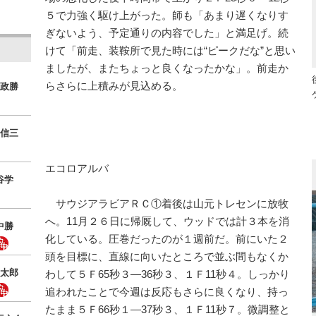
５で力強く駆け上がった。師も「あまり遅くなりす
ぎないよう、予定通りの内容でした」と満足げ。続
けて「前走、装鞍所で見た時には“ピークだな”と思い
ましたが、またちょっと良くなったかな」。前走か
らさらに上積みが見込める。
政勝
信三
エコロアルバ
谷学
サウジアラビアＲＣ①着後は山元トレセンに放牧
へ。11月２６日に帰厩して、ウッドでは計３本を消
中勝
化している。圧巻だったのが１週前だ。前にいた２
頭を目標に、直線に向いたところで並ぶ間もなくか
太郎
わして５Ｆ65秒３―36秒３、１Ｆ11秒４。しっかり
追われたことで今週は反応もさらに良くなり、持っ
たまま５Ｆ66秒１―37秒３、１Ｆ11秒７。微調整と