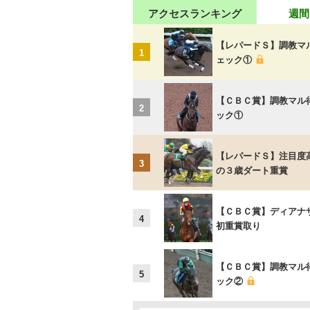
アクセスランキング
週間
【レパードＳ】調教マ
1
ェック①
【ＣＢＣ賞】調教マル
2
ック①
【レパードＳ】注目度
3
の３歳ダート重賞
【ＣＢＣ賞】ディアナ
4
初重賞取り
【ＣＢＣ賞】調教マル
5
ック②