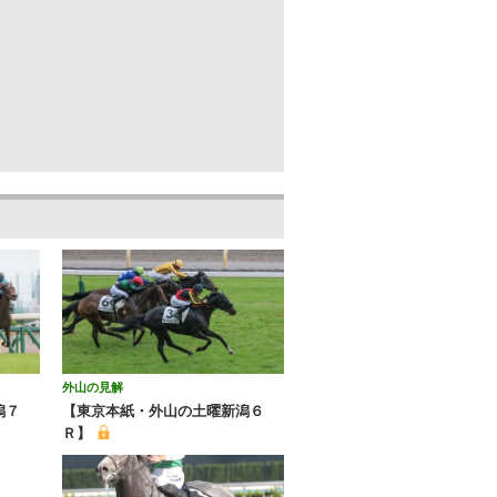
外山の見解
潟７
【東京本紙・外山の土曜新潟６
Ｒ】