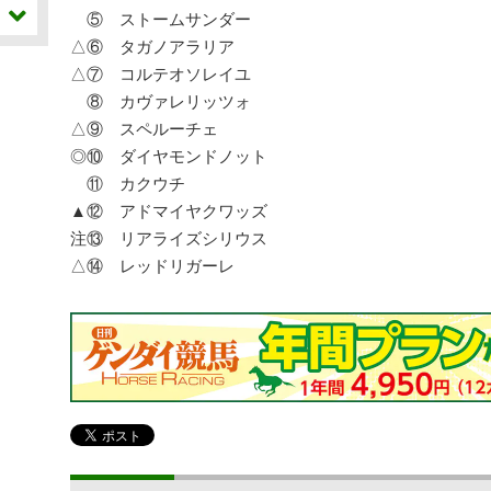
⑤ ストームサンダー
△⑥ タガノアラリア
△⑦ コルテオソレイユ
⑧ カヴァレリッツォ
△⑨ スペルーチェ
◎⑩ ダイヤモンドノット
⑪ カクウチ
▲⑫ アドマイヤクワッズ
注⑬ リアライズシリウス
△⑭ レッドリガーレ