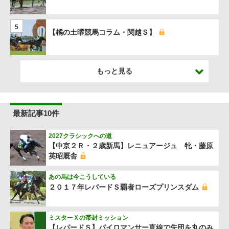
5
【橘の土曜競馬コラム・関越Ｓ】
もっと見る
最新記事10件
2027クラシックへの道
【中京２Ｒ・２歳新馬】レニュアージュ 牝・藤原
英昭厩舎
あの馬は今こうしている
２０１７年レパードＳ覇者ローズプリンスダム
ミスターＸの帯封ミッション
【レパードＳ】パイロマンサー直線で先団を丸のみ