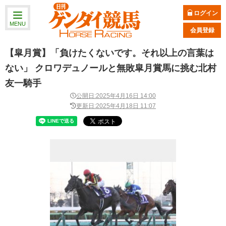
ログイン
MENU
会員登録
【皐月賞】「負けたくないです。それ以上の言葉は
ない」 クロワデュノールと無敗皐月賞馬に挑む北村
友一騎手
公開日:2025年4月16日 14:00
更新日:2025年4月18日 11:07