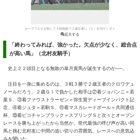
ホープフルＳを制して３戦無敗で２歳王者に（Ｃ）日刊ゲンダイ
拡大する
「終わってみれば、強かった。欠点が少なく、総合点
が高い馬」（北村友騎手）
史上２２頭目となる無敗の皐月賞馬が誕生するのか──。
注目を一身に集めるのは、３戦３勝で２歳王者のクロワデュ
ノールだろう。２歳ＧⅠで負かした相手は②着ジョバンニ＝若
葉Ｓ、③着ファウストラーゼン＝弥生賞ディープインパクト記
念、④着ジュタ＝若駒Ｓ、⑪着マスカレードボール＝共同通信
杯、⑬着ピコチャンブラック＝スプリングＳと次々とオープン
レースを勝ち上がったから当然か。世代最強の呼び声が高い同
馬と挑む北村友に中間の追い切りの雰囲気、レースへの意気込
みを聞いた。