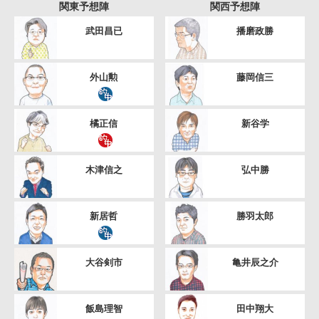
関東予想陣
関西予想陣
武田昌已
播磨政勝
外山勲
藤岡信三
橘正信
新谷学
木津信之
弘中勝
新居哲
勝羽太郎
大谷剣市
亀井辰之介
飯島理智
田中翔大