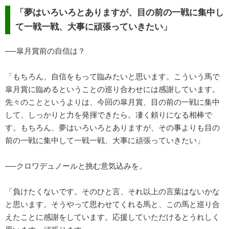
「夢はいろいろとありますが、目の前の一戦に集中し
て一戦一戦、大事に頑張っていきたい」
──皐月賞前の自信は？
「もちろん、自信をもって臨みたいと思います。こういう馬で
皐月賞に臨めるということの巡り合わせには感謝しています。
先々のことというよりは、今回の皐月賞、目の前の一戦に集中
して、しっかりと力を発揮できたら。凄く頼りになる相棒で
す。もちろん、夢はいろいろとありますが、その事よりも目の
前の一戦に集中して一戦一戦、大事に頑張っていきたい」
──クロワデュノールと挑む意気込みを。
「負けたくないです。そのひと言、それ以上の言葉はないかな
と思います。そうやって思わせてくれる馬と、この馬と巡り合
えたことに感謝をしています。応援していただけるとうれしく