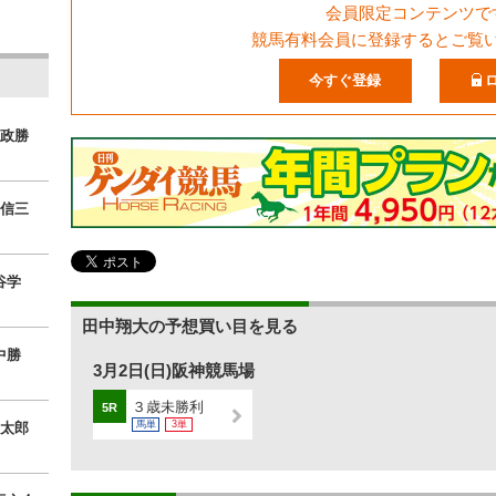
会員限定コンテンツで
競馬有料会員に登録するとご覧
今すぐ登録
政勝
信三
谷学
田中翔大の予想買い目を見る
中勝
3月2日(日)阪神競馬場
３歳未勝利
5R
馬単
3単
太郎