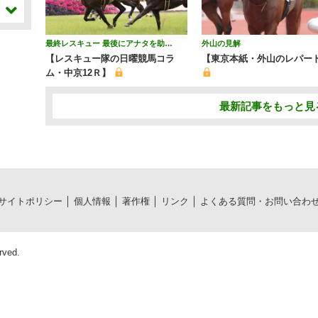
最終レスキュー 最後にアナタを助…
外山の見解
【レスキュー隊の日曜競馬コラ
【東京本紙・外山のレパー
ム・中京12Ｒ】
最新記事をもっと見
サイトポリシー
個人情報
著作権
リンク
よくある質問・お問い合わ
rved.