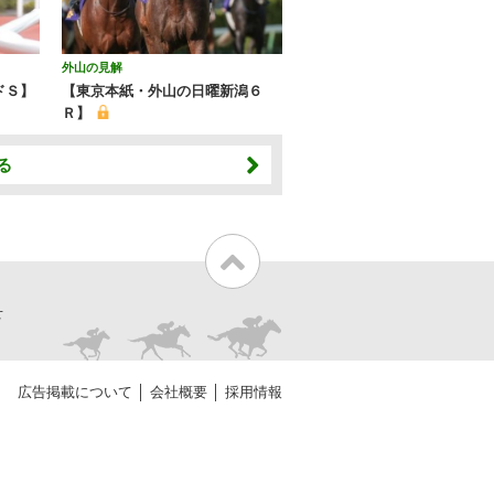
外山の見解
ドＳ】
【東京本紙・外山の日曜新潟６
Ｒ】
る
せ
広告掲載について
会社概要
採用情報