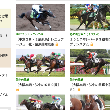
とは思
バー
2027クラシックへの道
あの馬は今こうしている
戦 ５
【中京２Ｒ・２歳新馬】レニュア
２０１７年レパードＳ覇者
ージュ 牝・藤原英昭厩舎
プリンスダム
ル得チ
レクト
弘中の見解
弘中の見解
【大阪本紙・弘中のＣＢＣ賞】
【大阪本紙・弘中の日曜中
Ｒ】
ゴドル