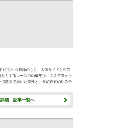
ドだ”という持論のもと、人気サイドと中穴
得意とするレース部の最年少。２２年春から
一点勝負で磨いた感性と、変幻自在の組み合
者詳細、記事一覧へ