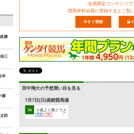
会員限定コンテンツで
競馬有料会員に登録するとご覧
今すぐ登録
政勝
信三
谷学
田中翔大の予想買い目を見る
中勝
7月7日(日)函館競馬場
３歳上１勝クラス
7R
馬単
3単
太郎