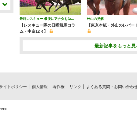
最終レスキュー 最後にアナタを助…
外山の見解
【レスキュー隊の日曜競馬コラ
【東京本紙・外山のレパー
ム・中京12Ｒ】
最新記事をもっと見
サイトポリシー
個人情報
著作権
リンク
よくある質問・お問い合わ
rved.