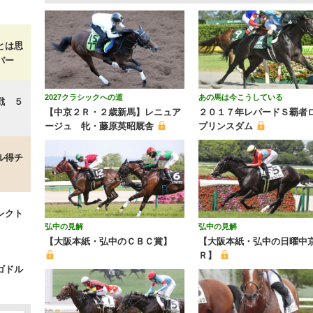
とは思
バー
2027クラシックへの道
あの馬は今こうしている
戦 ５
【中京２Ｒ・２歳新馬】レニュア
２０１７年レパードＳ覇者
ージュ 牝・藤原英昭厩舎
プリンスダム
ル得チ
レクト
弘中の見解
弘中の見解
【大阪本紙・弘中のＣＢＣ賞】
【大阪本紙・弘中の日曜中
Ｒ】
ゴドル