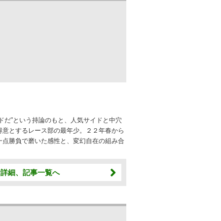
ドだ”という持論のもと、人気サイドと中穴
得意とするレース部の最年少。２２年春から
一点勝負で磨いた感性と、変幻自在の組み合
者詳細、記事一覧へ