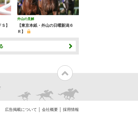
外山の見解
ドＳ】
【東京本紙・外山の日曜新潟６
Ｒ】
る
せ
広告掲載について
会社概要
採用情報