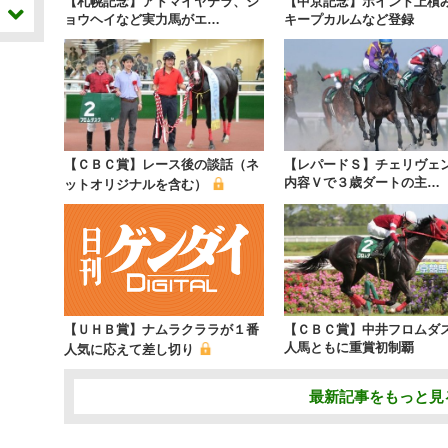
【札幌記念】アドマイヤテラ、シ
【中京記念】ポイント上積
ョウヘイなど実力馬がエ…
キープカルムなど登録
【ＣＢＣ賞】レース後の談話（ネ
【レパードＳ】チェリヴェ
内容Ｖで３歳ダートの主…
ットオリジナルを含む）
【ＵＨＢ賞】ナムラクララが１番
【ＣＢＣ賞】中井フロムダ
人馬ともに重賞初制覇
人気に応えて差し切り
最新記事をもっと見