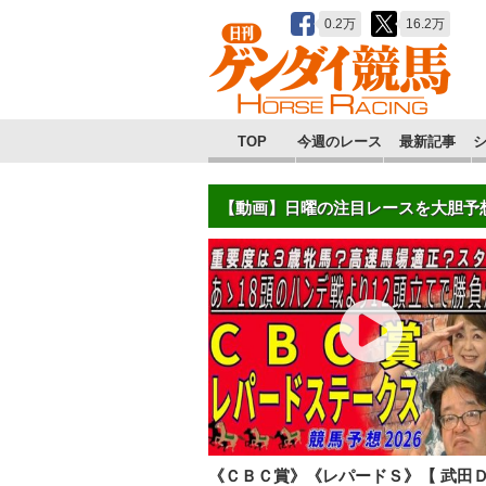
0.2万
16.2万
TOP
今週のレース
最新記事
【動画】日曜の注目レースを大胆予
《ＣＢＣ賞》《レパードＳ》【 武田