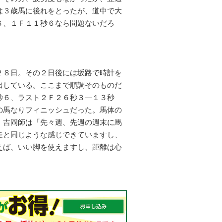
は３歳馬に後れをとったが、道中で大
６、１Ｆ１１秒６なら問題ないだろ
２８日。その２日後には坂路で時計を
出している。ここまで順調そのものだ
秒６、ラスト２Ｆ２６秒３―１３秒
の馬なりフィニッシュだった。馬体の
。吉岡師は「先々週、先週の週末に馬
走と同じような感じできていますし、
えば、いい脚を使えますし、距離は心