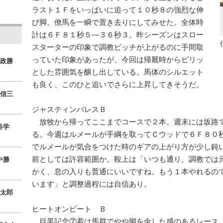
ラスト１Ｆをいっぱいに追って１０秒８の強烈な伸
び脚。僚馬を一瞬で置き去りにしてみせた。全体時
計は６Ｆ８１秒５―３６秒３。昨シーズンはスロー
スターターの印象で調教ピッチが上がるのに手間取
っていた印象があったが、今回は帰厩時からピリッ
政勝
とした雰囲気を醸し出している。馬体のシルエット
も良く、このひと追いでさらに上昇してきそうだ。
信三
ジャスティンパレスＢ
放牧から帰ってここまでコースで２本。週末には坂路
谷学
る。今週はルメールが手綱を取ってＣウッドで６Ｆ８０
でルメールが気合をつけた時のギアの上がり方が少し鈍
前としては許容範囲か。鞍上は「いつも通り、調教では
中勝
かく、息の入りも普通にいいですね。もう１本やれるの
います」と調整過程には自信あり。
太郎
ヒートオンビート Ｂ
目黒記念⑦着は馬群でやや脚を余した感のあるレース