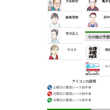
大谷剣市
亀井
飯島理智
田中
市川正人
その他の予想
マリナ
特
レ
アイコンの説明
土曜日の重賞レース的中者
日曜日の重賞レース的中者
月曜日の重賞レース的中者