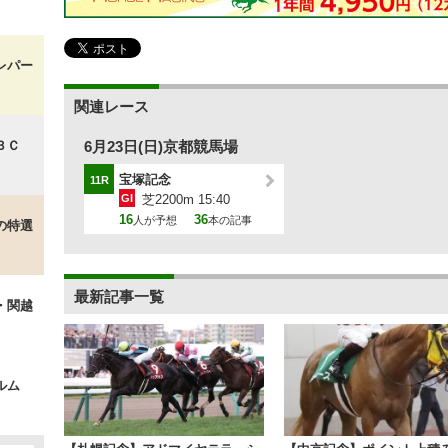
レパー
関連レース
ＢＣ
6月23日(日)京都競馬場
宝塚記念
11R
GI
芝2200m 15:40
16
36
人が予想
本の記事
の特選
最新記事一覧
・関越
ルム