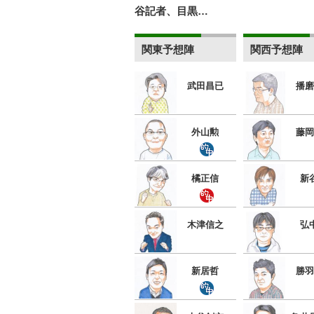
谷記者、目黒…
関東予想陣
関西予想陣
武田昌已
播磨
外山勲
藤岡
橘正信
新
木津信之
弘
新居哲
勝羽