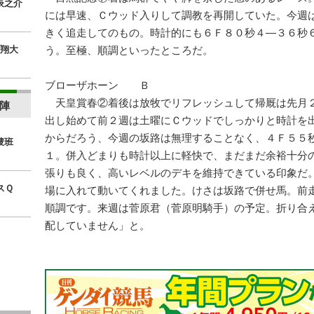
辰之介
には早速、Ｃウッド入りして調教を再開していた。今週
きく追走してのもの。時計的にも６Ｆ８０秒４―３６秒
翔大
う。至極、順調といったところだ。
ブローザホーン Ｂ
天皇賞春②着後は放牧でリフレッシュして帰厩は先月
陣
出し始めて前２週は土曜にＣウッドでしっかりと時計を
からだろう、今週の坂路は無理することなく、４Ｆ５５
捜班
１。併入どまりも時計以上に軽快で、まだまだ余裕十分
張りも良く、高いレベルのデキを維持できている印象だ
スＱ
場に入れて動いてくれました。けさは坂路で併せ馬。前
順調です。来週は菅原君（菅原明騎手）の予定。折り合
配していません」と。