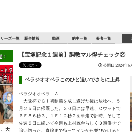
シリーズ一覧
厩舎情報
動画
的中一覧
著者一覧
【宝塚記念１週前】調教マル得チェック②
想！
公開日:2024年6月
ベラジオオペラこのひと追いでさらに上昇
ベラジオオペラ Ａ
大阪杯でＧⅠ初制覇を成し遂げた後は放牧へ。５
月２５日に帰厩した。３０日には早速、Ｃウッドで
６Ｆ８６秒３、１Ｆ１２秒２を単走で計時。そして
先週５日に続いて今週も上村厩舎らしく３頭併せで
Ｄ、大
追い切った。直線まで待ってインから並びかけると