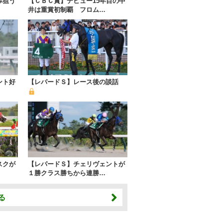
み狙う
【ＣＢＣ賞】デビュー15年目の中
井は重賞初制覇 フロム…
ント好
【レパードＳ】レース後の談話
スクが
【レパードＳ】チェリヴェントが
１勝クラス勝ちから連勝…
る