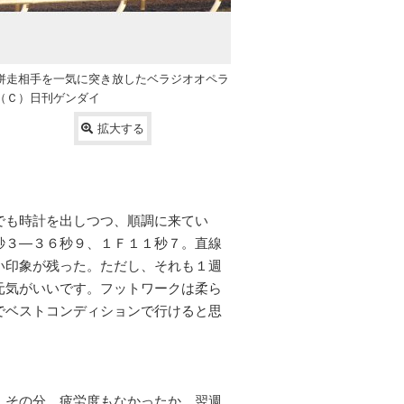
併走相手を一気に突き放したベラジオオペラ
（Ｃ）日刊ゲンダイ
拡大する
でも時計を出しつつ、順調に来てい
秒３―３６秒９、１Ｆ１１秒７。直線
い印象が残った。ただし、それも１週
元気がいいです。フットワークは柔ら
でベストコンディションで行けると思
。その分、疲労度もなかったか、翌週