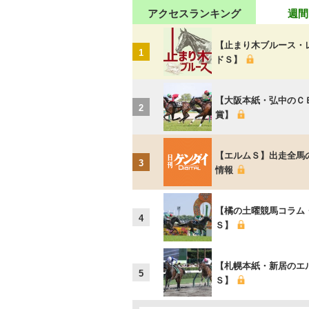
アクセスランキング
週間
【止まり木ブルース・
1
ドＳ】
【大阪本紙・弘中のＣ
2
賞】
【エルムＳ】出走全馬
3
情報
【橘の土曜競馬コラム
4
Ｓ】
【札幌本紙・新居のエ
5
Ｓ】