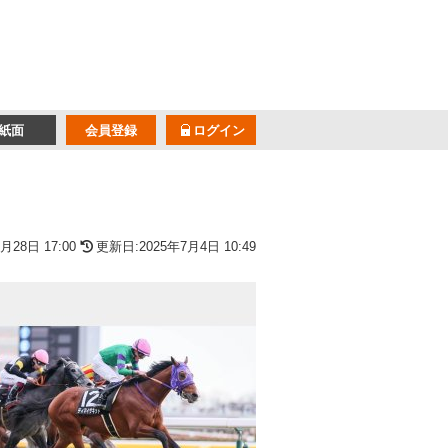
紙面
会員登録
ログイン
月28日 17:00
更新日:2025年7月4日 10:49