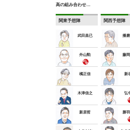
高の組み合わせ…
関東予想陣
関西予想陣
武田昌已
播磨
外山勲
藤岡
橘正信
新
木津信之
弘
新居哲
勝羽