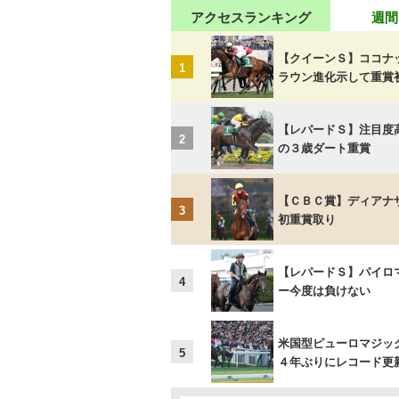
アクセスランキング
週間
【クイーンＳ】ココナ
1
ラウン進化示して重賞
【レパードＳ】注目度
2
の３歳ダート重賞
【ＣＢＣ賞】ディアナ
3
初重賞取り
【レパードＳ】パイロ
4
ー今度は負けない
米国型ピューロマジッ
5
４年ぶりにレコード更