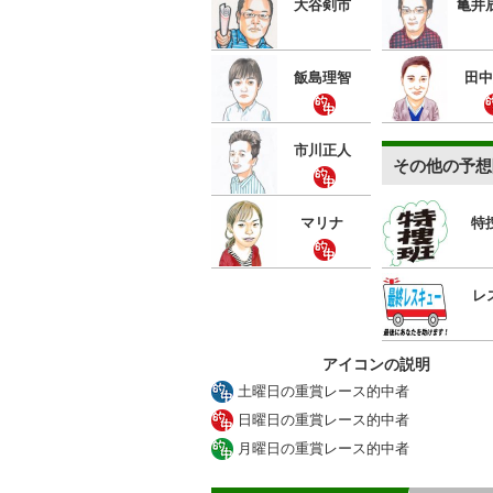
大谷剣市
亀井
飯島理智
田中
市川正人
その他の予想
マリナ
特
レ
アイコンの説明
土曜日の重賞レース的中者
日曜日の重賞レース的中者
月曜日の重賞レース的中者