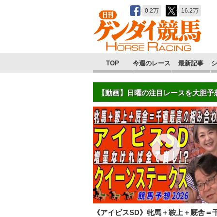
0.2万
16.2万
TOP
今週のレース
最新記事
【動画】日曜の注目レースを大胆予
《アイビスSD》牝馬＋鞍上＋厩舎＝