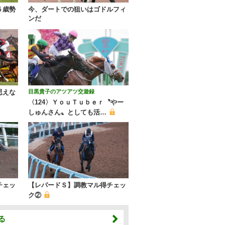
５歳勢
今、ダートでの狙いはゴドルフィ
ンだ
思えな
目黒貴子のアツアツ交遊録
〈124〉ＹｏｕＴｕｂｅｒ〝やー
しゅんさん〟としても活…
チェッ
【レパードＳ】調教マル得チェッ
ク②
る