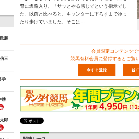
背に坂路入り。「サッとやる感じでという指示でし
た。以前と比べると、キャンターに下ろすまでゆっ
たり歩けていました。そこは…
政勝
会員限定コンテンツで
競馬有料会員に登録するとご覧
信三
今すぐ登録
谷学
中勝
太郎
関連レース