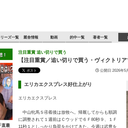
シリーズ一覧
厩舎情報
動画
的中一覧
著者一覧
注目重賞 追い切りで買う
想！
【注目重賞／追い切りで買う・ヴィクトリア
公開日:2026年5月
エリカエクスプレス好仕上がり
エリカエクスプレス
中山牝馬Ｓ④着後は放牧へ。帰厩してからも順調
に調整されて１週前はＣウッドで６Ｆ80秒９、１Ｆ
千直最
11秒１としっかり負荷をかけてきた。今週は武豊を