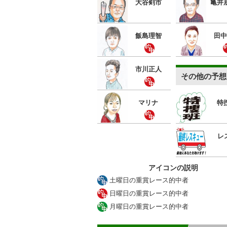
大谷剣市
亀井
飯島理智
田中
市川正人
その他の予想
マリナ
特
レ
アイコンの説明
土曜日の重賞レース的中者
日曜日の重賞レース的中者
月曜日の重賞レース的中者