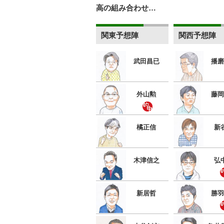
高の組み合わせ…
関東予想陣
関西予想陣
武田昌已
播磨
外山勲
藤岡
橘正信
新
木津信之
弘
新居哲
勝羽