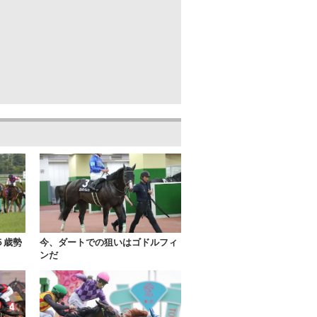
５歳勢
今、ダートでの狙いはゴドルフィ
ンだ