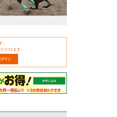
す。
いただけます。
ログイン