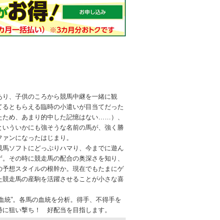
り、子供のころから競馬中継を一緒に観
てるともらえる臨時の小遣いが目当てだった
たため、あまり的中した記憶はない……）、
といういかにも強そうな名前の馬が、強く勝
ファンになったはじまり。
馬ソフトにどっぷりハマり、今までに遊ん
ず。その時に競走馬の配合の奥深さを知り、
の予想スタイルの根幹か。現在でもたまにゲ
た競走馬の産駒を活躍させることが小さな喜
血統”。各馬の血統を分析。得手、不得手を
時に狙い撃ち！ 好配当を目指します。