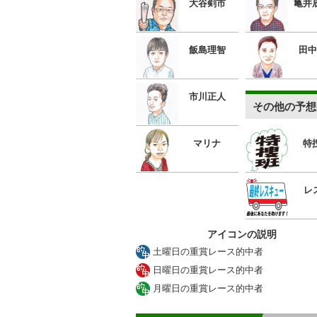
大谷剣市
亀井
飯島理智
田中
市川正人
その他の予想
マリナ
特
レ
アイコンの説明
土曜日の重賞レース的中者
日曜日の重賞レース的中者
月曜日の重賞レース的中者