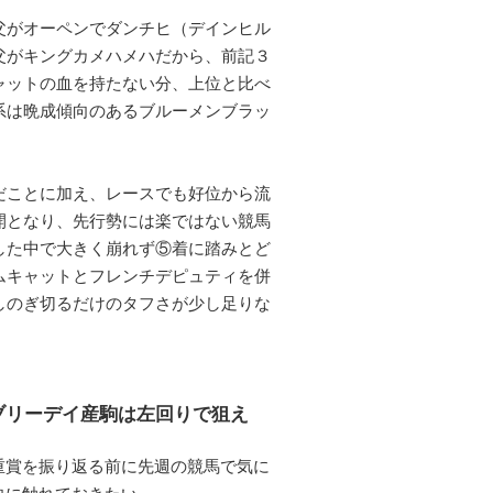
父がオーペンでダンチヒ（デインヒル
父がキングカメハメハだから、前記３
ャットの血を持たない分、上位と比べ
系は晩成傾向のあるブルーメンブラッ
だことに加え、レースでも好位から流
開となり、先行勢には楽ではない競馬
した中で大きく崩れず⑤着に踏みとど
ムキャットとフレンチデピュティを併
しのぎ切るだけのタフさが少し足りな
ブリーデイ産駒は左回りで狙え
賞を振り返る前に先週の競馬で気に