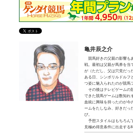
亀井辰之介
競馬好きの父親の影響もあ
戦。最初は父親が馬券を当
が（ただし、父は穴党だっ
ある日、シンボリルドルフ
つ姿に魅入られたのが競馬
その後はテレビゲームの競
できた競馬ゲームは数知れ
血統に興味を持ったのが今
ームをたしなみ、好きだっ
び。
予想スタイルはもちろん“
見極め得意条件に出走する