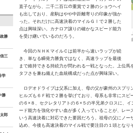
直子ながら、二千二百㍍の重賞で２勝のショウヘイ
も出しており、産駒はやや中距離寄りの印象が強か
った。それだけに高速決着のマイルＧⅠで２勝した
点は興味深い。カナロア譲りの確かなスピード能力
を受け継いでいるのだろう。
政勝
今回のＮＨＫマイルＣは前半から速いラップが続
信三
き、単なる瞬発力勝負ではなく、高速ラップを最後
まで維持できる持続力が問われる一戦となった。上位馬
タフさを兼ね備えた血統構成だった点が興味深い。
谷学
ロデオドライブは父系に加え、母の父が豪州のスプリ
中勝
ヒルズも６Ｆ戦で２勝を挙げており、母系も非常にスピ
の６×８、セクレタリアトの６×５の半兄弟クロスに、イ
ード能力を強化やすい血が多く入っていることが、レース
太郎
いう高速決着に対応できた要因だろう。祖母の父にノー
込め、今後も高速決着のマイル戦で要注目の１頭となり