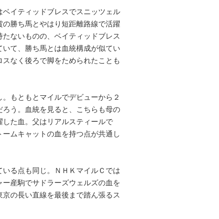
はベイティッドブレスでスニッツェル
賞の勝ち馬とやはり短距離路線で活躍
持たないものの、ベイティッドブレス
ていて、勝ち馬とは血統構成が似てい
ロスなく後ろで脚をためられたことも
し。もともとマイルでデビューから２
だろう。血統を見ると、こちらも母の
躍した血。父はリアルスティールで
トームキャットの血を持つ点が共通し
ている点も同じ。ＮＨＫマイルＣでは
ャー産駒でサドラーズウェルズの血を
東京の長い直線を最後まで踏ん張るス