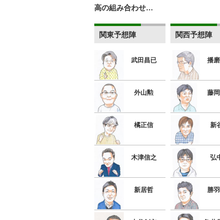
高の組み合わせ…
関東予想陣
関西予想陣
武田昌已
播磨
外山勲
藤岡
橘正信
新
木津信之
弘
新居哲
勝羽