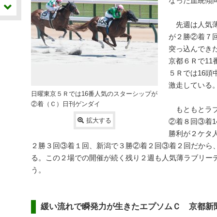
なった血統傾
先週は人気薄
が２勝②着７
突っ込んでき
京都６Ｒで1
５Ｒでは16
激走している
日曜東京５Ｒでは16番人気のスターシップが
②着（Ｃ）日刊ゲンダイ
もともとラブ
拡大する
②着８回③着1
勝利が２ケタ
２勝３回③着１回、新潟で３勝②着２回③着２回だから
る。この２場での開催が続く残り２週も人気薄ラブリー
う。
緩い流れで瞬発力が生きたエプソムＣ 京都新