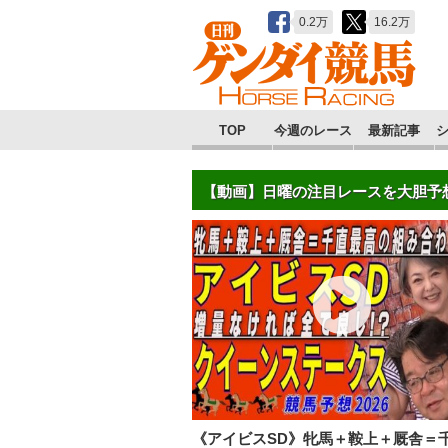
0.2万
16.2万
TOP
今週のレース
最新記事
【動画】日曜の注目レースを大胆予
《アイビスSD》牝馬＋鞍上＋厩舎＝