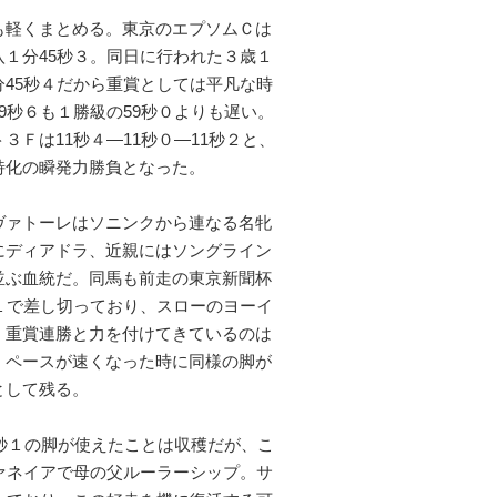
軽くまとめる。東京のエプソムＣは
八１分45秒３。同日に行われた３歳１
分45秒４だから重賞としては平凡な時
9秒６も１勝級の59秒０よりも遅い。
３Ｆは11秒４―11秒０―11秒２と、
特化の瞬発力勝負となった。
ァトーレはソニンクから連なる名牝
にディアドラ、近親にはソングライン
並ぶ血統だ。同馬も前走の東京新聞杯
秒１で差し切っており、スローのヨーイ
。重賞連勝と力を付けてきているのは
、ペースが速くなった時に同様の脚が
として残る。
秒１の脚が使えたことは収穫だが、こ
ァネイアで母の父ルーラーシップ。サ