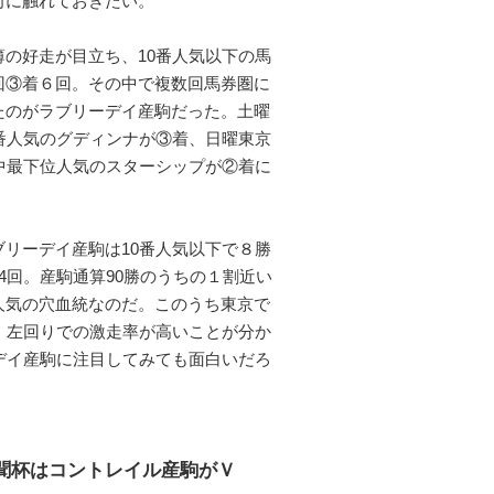
向に触れておきたい。
の好走が目立ち、10番人気以下の馬
回③着６回。その中で複数回馬券圏に
たのがラブリーデイ産駒だった。土曜
1番人気のグディンナが③着、日曜東京
頭中最下位人気のスターシップが②着に
。
リーデイ産駒は10番人気以下で８勝
4回。産駒通算90勝のうちの１割近い
人気の穴血統なのだ。このうち東京で
、左回りでの激走率が高いことが分か
デイ産駒に注目してみても面白いだろ
聞杯はコントレイル産駒がＶ