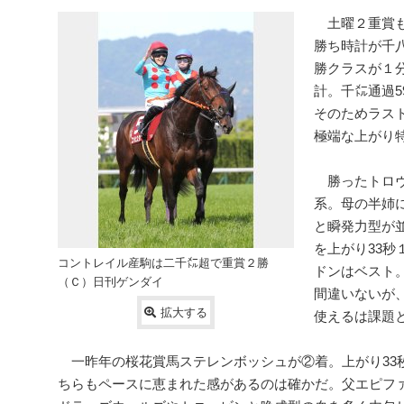
土曜２重賞も
勝ち時計が千
勝クラスが１
計。千㍍通過5
そのためラスト
極端な上がり
勝ったトロヴ
系。母の半姉
と瞬発力型が
を上がり33
コントレイル産駒は二千㍍超で重賞２勝
ドンはベスト
（Ｃ）日刊ゲンダイ
間違いないが
拡大する
使えるは課題
一昨年の桜花賞馬ステレンボッシュが②着。上がり33
ちらもペースに恵まれた感があるのは確かだ。父エピフ