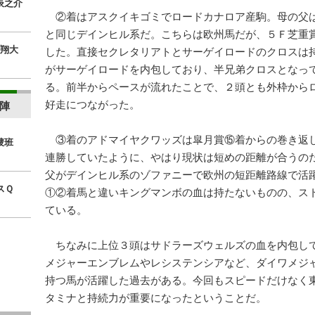
辰之介
②着はアスクイキゴミでロードカナロア産駒。母の父
と同じデインヒル系だ。こちらは欧州馬だが、５Ｆ芝重
翔大
した。直接セクレタリアトとサーゲイロードのクロスは
がサーゲイロードを内包しており、半兄弟クロスとなっ
る。前半からペースが流れたことで、２頭とも外枠から
好走につながった。
陣
③着のアドマイヤクワッズは皐月賞⑮着からの巻き返
捜班
連勝していたように、やはり現状は短めの距離が合うの
父がデインヒル系のゾファニーで欧州の短距離路線で活
スＱ
①②着馬と違いキングマンボの血は持たないものの、ス
ている。
ちなみに上位３頭はサドラーズウェルズの血を内包し
メジャーエンブレムやレシステンシアなど、ダイワメジ
持つ馬が活躍した過去がある。今回もスピードだけなく
タミナと持続力が重要になったということだ。