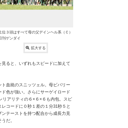
上位３頭はすべて母の父デインヘル系（Ｃ）
日刊ゲンダイ
拡大する
を見ると、いずれもスピードに加えて
ント血統のスニッツェル。母ビバリー
ード色が強い。さらにサーゲイロード
ンリアリティの６×６×６も内包。スピ
レコードに０秒１差の１分31秒５と
ザンテーストを持つ配合から成長力見
そうだ。