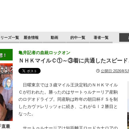
シリーズ一覧
厩舎情報
動画
的中一覧
著者一覧
亀井記者の血統ロックオン
想！
ＮＨＫマイルＣ①～③着に共通したスピード
公開日:2026年5月
日曜東京では３歳マイル王決定戦のＮＨＫマイル
Ｃが行われた。勝ったのはサートゥルナーリア産駒
のロデオドライブ。同産駒は昨年の朝日杯ＦＳを制
したカヴァレリッツォに続き、これがＧⅠ２勝目と
なった。
千直最
サートゥルナーリアは短距離王ロードカナロアの