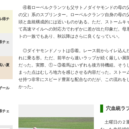
④着ローベルクランツも父サトノダイヤモンドの母の
の父）系のスプリンター。ローベルクランツ自身の母の
ル得チ
頭と血統構成的には近いものがある。ただ、ストームキ
て高速マイルへの対応力でわずかに差が出た印象だ。母
トの一族でもあり、秋以降はさらに良くなっていい。
得チェ
◎ダイヤモンドノットは⑤着。レース前からイレ込ん
れに乗る形。ただ、前半から速いラップが続く厳しい展
だった。実際、①～③着馬はいずれも後方待機組。そう
高い夏
まった点はむしろ地力を感じさせる内容だった。ストー
せ持つ非常にスピード豊富な配合なのだが、この流れを
かった。
ザール
穴血統ラ
得チェ
土曜日の２重