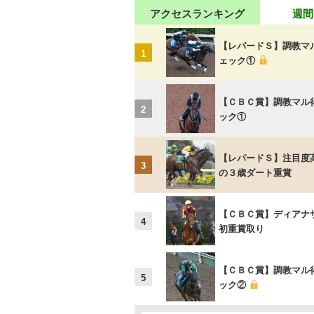
アクセスランキング
週間
【レパードＳ】調教マ
1
ェック①
【ＣＢＣ賞】調教マル
2
ック①
【レパードＳ】注目度
3
の３歳ダート重賞
【ＣＢＣ賞】ディアナ
4
初重賞取り
【ＣＢＣ賞】調教マル
5
ック②