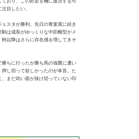
しており、この好走を機に復活する可
に注目したい。
ジェスタが勝利。先日の青葉賞に続き
産駒は成長がゆっくりな中距離型がメ
、秋以降はさらに存在感を増してきそ
で勝ちに行ったが勝ち馬の強襲に遭い
、押し切って欲しかったのが本音。た
に、まだ幼い面が抜け切っていない印
。