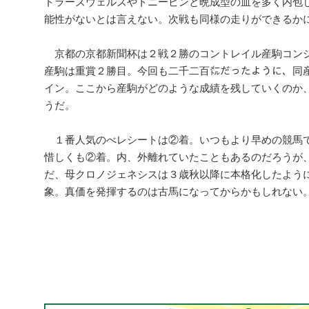
ドラーズウェルズやトニービンと晩成型の血を多く内包
能性がないとは言えない。次戦も同様の走りができるか
京都の京都新聞杯は２戦２勝のコントレイル産駒コン
産駒は重賞２勝目。今回も二千二百㍍だったように、同
イン。ここから産駒がどのような成績を残していくのか
うだ。
１番人気のべレシートは②着。いつもより早めの競馬
惜しくも②着。内、外離れていたこともあるのだろうが
だ、母クロノジェネシスは３歳秋以降に本格化したよう
象。真価を発揮するのは古馬になってからかもしれない