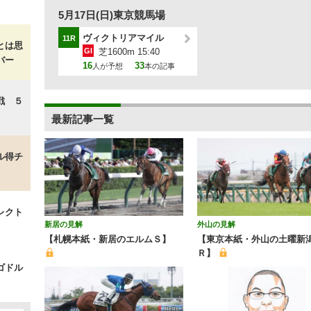
5月17日(日)東京競馬場
ヴィクトリアマイル
11R
とは思
GI
芝1600m 15:40
バー
16
33
人が予想
本の記事
戦 ５
最新記事一覧
ル得チ
レクト
新居の見解
外山の見解
【札幌本紙・新居のエルムＳ】
【東京本紙・外山の土曜新
Ｒ】
ゴドル