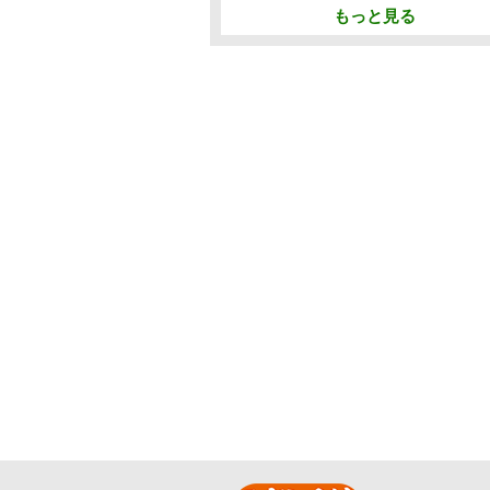
もっと見る