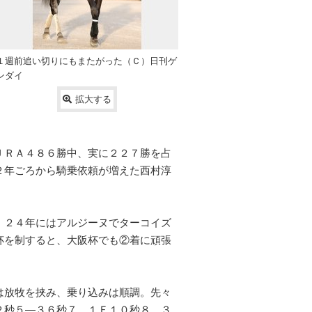
１週前追い切りにもまたがった（Ｃ）日刊ゲ
ンダイ
拡大する
ＪＲＡ４８６勝中、実に２２７勝を占
２年ごろから騎乗依頼が増えた西村淳
、２４年にはアルジーヌでターコイズ
杯を制すると、大阪杯でも②着に頑張
は放牧を挟み、乗り込みは順調。先々
２秒５―３６秒７、１Ｆ１０秒８。３