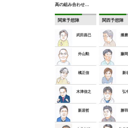
高の組み合わせ…
関東予想陣
関西予想陣
武田昌已
播磨
外山勲
藤岡
橘正信
新
木津信之
弘
新居哲
勝羽