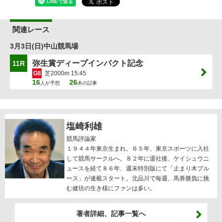
関連レース
3月3日(日)中山競馬場
弥生賞ディープインパクト記念
11R
GII
芝2000m 15:45
16
26
人が予想
本の記事
塩崎利雄
競馬評論家
１９４４年東京生まれ。６５年、東京スポーツに入社
して競馬サークルへ。８２年に退社後、ケイシュウニ
ュースを経て８６年、週末特別版にて「
止まり木ブル
ース
」が連載スタート。北品川で毎週、馬券勝負に挑
む健坊の生き様にファンは多い。
著者詳細、記事一覧へ