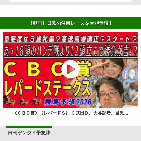
【動画】日曜の注目レースを大胆予想！
《ＣＢＣ賞》《レパードＳ》【 武田Ｄ、大谷記者、目黒…
日刊ゲンダイ予想陣