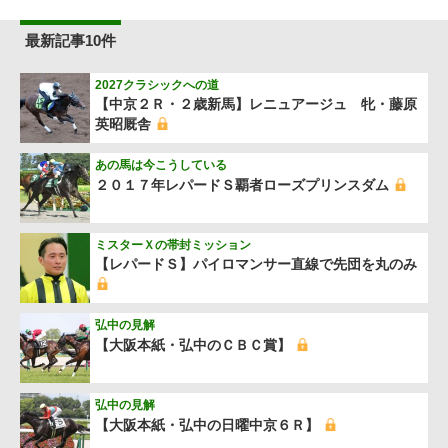
最新記事10件
2027クラシックへの道
【中京２Ｒ・２歳新馬】レニュアージュ 牝・藤原
英昭厩舎
あの馬は今こうしている
２０１７年レパードＳ覇者ローズプリンスダム
ミスターＸの帯封ミッション
【レパードＳ】パイロマンサー直線で先団を丸のみ
弘中の見解
【大阪本紙・弘中のＣＢＣ賞】
弘中の見解
【大阪本紙・弘中の日曜中京６Ｒ】