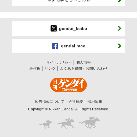
gendai_keiba
gendai.race
サイトポリシー
個人情報
著作権
リンク
よくある質問・お問い合わせ
広告掲載について
会社概要
採用情報
Copyright © Nikkan Gendai. All Rights Reserved.