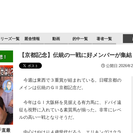
シリーズ一覧
厩舎情報
動画
的中一覧
著者一覧
【京都記念】伝統の一戦に好メンバーが集結
想！
公開日:2026年2
今週は東西で３重賞が組まれている。日曜京都の
メインは伝統のＧⅡ京都記念だ。
今年はＧⅠ大阪杯を見据える有力馬に、ドバイ遠
征も視野に入れている素質馬が揃った。非常にレベ
ルの高い一戦となりそうだ。
千直最
中心はやはり４歳世代だろう。エリキングはクラ