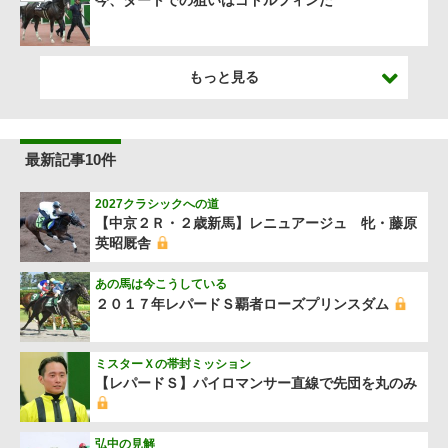
もっと見る
最新記事10件
2027クラシックへの道
【中京２Ｒ・２歳新馬】レニュアージュ 牝・藤原
英昭厩舎
あの馬は今こうしている
２０１７年レパードＳ覇者ローズプリンスダム
ミスターＸの帯封ミッション
【レパードＳ】パイロマンサー直線で先団を丸のみ
弘中の見解