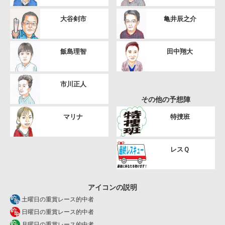
大谷剣市
亀井辰之介
飯島理智
田中翔大
市川正人
その他の予想陣
マリナ
特捜班
レスＱ
アイコンの説明
土曜日の重賞レース的中者
日曜日の重賞レース的中者
月曜日の重賞レース的中者