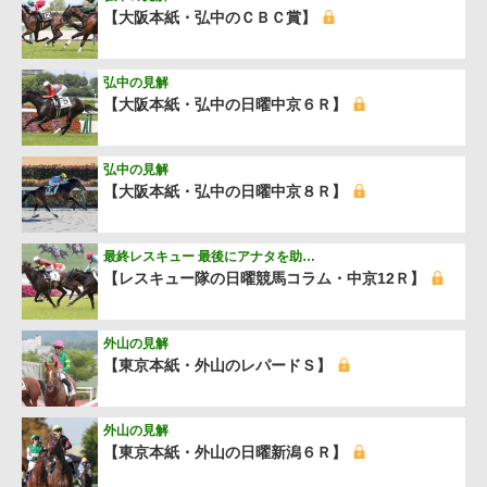
【大阪本紙・弘中のＣＢＣ賞】
弘中の見解
【大阪本紙・弘中の日曜中京６Ｒ】
弘中の見解
【大阪本紙・弘中の日曜中京８Ｒ】
最終レスキュー 最後にアナタを助…
【レスキュー隊の日曜競馬コラム・中京12Ｒ】
外山の見解
【東京本紙・外山のレパードＳ】
外山の見解
【東京本紙・外山の日曜新潟６Ｒ】