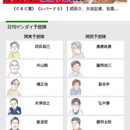
《ＣＢＣ賞》《レパードＳ》【 武田Ｄ、大谷記者、目黒…
日刊ゲンダイ予想陣
関東予想陣
関西予想陣
武田昌已
播磨政勝
外山勲
藤岡信三
橘正信
新谷学
木津信之
弘中勝
新居哲
勝羽太郎