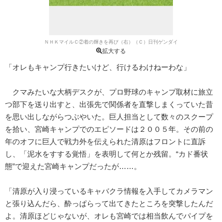
ＮＨＫマイルＣ②着の輝きを再び（右）（Ｃ）日刊ゲンダイ
拡大する
「オレもキャンプ行きたいけど、行けるわけねーわな」
クマみたいな大柄デスクが、プロ野球のキャンプ取材に旅立
つ部下を送り出すと、出張先で関係者を直撃しまくっていた昔
を思い出しながらつぶやいた。巨人担当として数々のスクープ
を拾い、宮崎キャンプでのエピソードは２００５年。その前の
年のオフに巨人で戦力外を伝えられた清原はフロントに直訴
し、「泥水をすする覚悟」を表明して何とか残留。“カド番状
態”で迎えた宮崎キャンプだったが……。
「清原が入り浸っているキャバクラ情報を入手してカメラマン
と張り込んだら、酔っぱらって出てきたところを突撃したんだ
よ。清原ほどじゃないが、オレも宮崎では相当飲んでパイプを