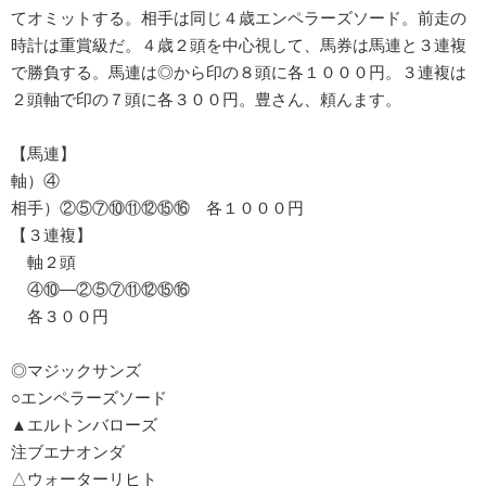
てオミットする。相手は同じ４歳エンペラーズソード。前走の
時計は重賞級だ。４歳２頭を中心視して、馬券は馬連と３連複
で勝負する。馬連は◎から印の８頭に各１０００円。３連複は
２頭軸で印の７頭に各３００円。豊さん、頼んます。
【馬連】
軸）④
相手）②⑤⑦⑩⑪⑫⑮⑯ 各１０００円
【３連複】
軸２頭
④⑩―②⑤⑦⑪⑫⑮⑯
各３００円
◎マジックサンズ
○エンペラーズソード
▲エルトンバローズ
注ブエナオンダ
△ウォーターリヒト