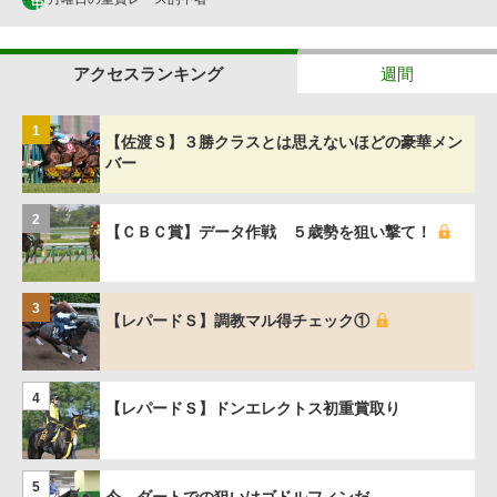
アクセスランキング
週間
1
【佐渡Ｓ】３勝クラスとは思えないほどの豪華メン
バー
2
【ＣＢＣ賞】データ作戦 ５歳勢を狙い撃て！
3
【レパードＳ】調教マル得チェック①
4
【レパードＳ】ドンエレクトス初重賞取り
5
今、ダートでの狙いはゴドルフィンだ