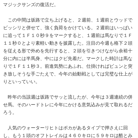
マジックサンズの復活だ。
この中間は坂路で立ち上げると、２週前、１週前とウッドで
ビッシリと併せて、強く負荷をかけている。２週前はいっぱい
に追って１Ｆ１０秒９をマークすると、１週前は馬なりで１Ｆ
１１秒０とより素軽い動きを披露した。注目の今週も格下２頭
を従える形で外めを先行すると、２頭を引きつけながら余裕十
分に内には半馬身、中にはクビ先着だ。マークした時計は馬な
りで１Ｆ１１秒３。前進気勢にあふれ、仕掛ければビュンと突
き放しそうな手ごたえで、今年の始動戦としては完璧な仕上が
りといっていい。
昨年の当該週は坂路でサッと流したが、今年は３週連続の併
せ馬。そのハードトレに今年にかける意気込みが見て取れるだ
ろう。
人気のウォーターリヒトはポカがあるタイプで押さえに回
し、もう１頭のオフトレイルは４６０キロに５９キロは酷とみ